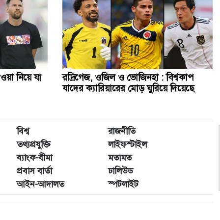
থাইল্যান্ডে স্কুলে শিক্ষার্থীর বন্দুক হামলা, শিক্ষকসহ নিহত ২
ওসমানী নগরে দুই বাসের মুখোমুখি সংঘর্ষে নিহত ৯
ওয়া নিয়ে যা
রদ্রিগেজ, ওজিল ও ভোজিনহা : বিশ্বকাপ
মেহেরপুর সীমান্তে বিএসএফের ৫ জনকে পুশইনের চেষ্টা, বিজিবির
যাদের ক্যারিয়ারের মোড় ঘুরিয়ে দিয়েছে
প্রতিরোধ
সোনার গহনার দাম ভরিতে কমলো ৩২৬৬ টাকা
বিশ্ব
রাজনীতি
তথ্যপ্রযুক্তি
লাইফস্টাইল
ব্যাংক-বীমা
মতামত
প্রবাস বার্তা
ঢালিউড
আইন-আদালত
স্পটলাইট