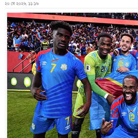
২০ মে ২০২৬, ১১:১৬
ও
জীবন
মতামত
শিক্ষা
রাজধানী
আইন-
আদালত
ক্যাম্পাস
আজকের
পত্রিকা