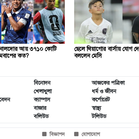
নালদোর আয় ৩৭১০ কোটি
ছেলে থিয়াগোর বার্সায় যোগ দে
এমবাপের কত?
বললেন মেসি
বিনোদন
আজকের পত্রিকা
খেলাধুলা
ধর্ম ও জীবন
িবেদন
ক্যাম্পাস
কর্পোরেট
বাজার
স্বাস্থ্য
বলিউড
টলিউড
বিজ্ঞাপন
যোগাযোগ