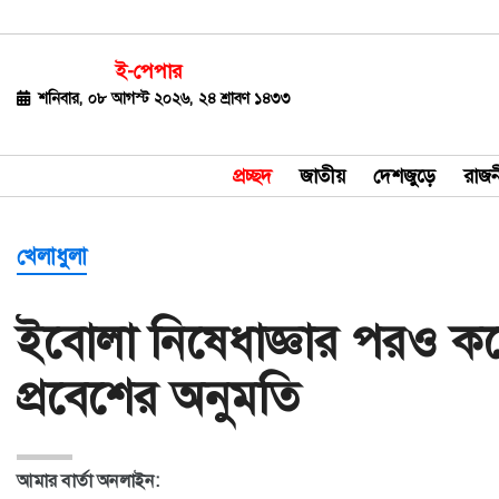
ই-পেপার
জাতীয়
শনিবার, ০৮ আগস্ট ২০২৬, ২৪ শ্রাবণ ১৪৩৩
দেশজুড়ে
প্রচ্ছদ
জাতীয়
দেশজুড়ে
রাজন
রাজনীতি
বিশ্ব
খেলাধুলা
অর্থ-
ইবোলা নিষেধাজ্ঞার পরও কঙ্গো
বাণিজ্য
প্রবেশের অনুমতি
বিনোদন
খেলাধুলা
আমার বার্তা অনলাইন:
ধর্ম