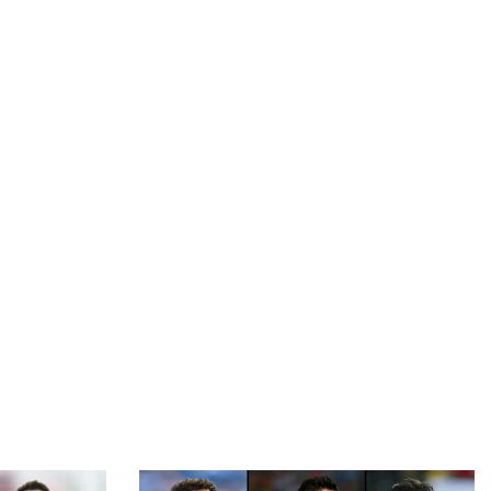
থাইল্যান্ডে স্কুলে শিক্ষার্থীর বন্দুক হামলা, শিক্ষকসহ নিহত ৭
যুদ্ধ থেকে বের হওয়ার পথ পাচ্ছেন না ট্রাম্প
এক মসজিদে ২ বার জুমার নামাজ পড়া যাবে?
জুলাই তথ্যচিত্রে গোলযোগ, দুঃখ প্রকাশ মুক্তিযুদ্ধ মন্ত্রণালয়ের
হলের সহপাঠীদের ব্যক্তিগত ছবি প্রেমিককে পাঠাতেন ইবি ছাত্রী
পাকিস্তানে কমছে ধর্ম অবমাননার মামলা, কঠোর অবস্থানে
সেনাবাহিনী
এক বছরে রোনালদোর আয় ৩৭১০ কোটি টাকা, মেসি-এমবাপের
কত?
ছেলে থিয়াগোর বার্সায় যোগ দেওয়া নিয়ে যা বললেন মেসি