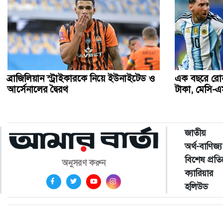
ব্রাজিলিয়ান স্ট্রাইকারকে নিয়ে ইউনাইটেড ও
এক বছরে রো
আর্সেনালের দ্বৈরথ
টাকা, মেসি-
জাতীয়
অর্থ-বাণিজ্য
বিশেষ প্রত
অনুসরণ করুন
ক্যারিয়ার
হলিউড