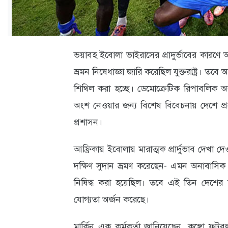
ক্যারিয়ার
তথ্যপ্রযুক্তি
লাইফস্টাইল
ভয়াবহ ইবোলা ভাইরাসের প্রাদুর্ভাবের কারণ
ভ্রমন নিষেধাজ্ঞা জারি করেছিল যুক্তরাষ্ট্র। ত
বিশেষ
শিথিল করা হচ্ছে। ডেমোক্রেটিক রিপাবলিক অব
প্রতিবেদন
অংশ নেওয়ার জন্য বিশেষ বিবেচনায় দেশে প্রবে
স্বাস্থ্য
প্রশাসন।
প্রবাস
আফ্রিকায় ইবোলায় মারাত্মক প্রার্দুভাব দেখা দ
বার্তা
দক্ষিণ সুদান ভ্রমণ করেছেন- এমন অনাবাসিক বা ব
স্পটলাইট
নিষিদ্ধ করা হয়েছিল। তবে এই তিন দেশের মধ
যোগ্যতা অর্জন করেছে।
রকমারি
অপরাধ
মার্কিন এক কর্মকর্তা জানিয়েছেন, কঙ্গো ফু