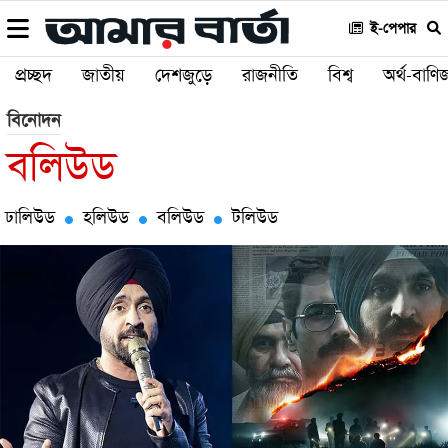
ই-পেপার
প্রচ্ছদ
জাতীয়
দেশজুড়ে
রাজনীতি
বিশ্ব
অর্থ-বাণিজ
বিনোদন
বলিউড
ঢালিউড
হলিউড
বলিউড
টলিউড