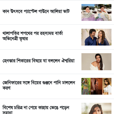
কান উৎসবে প্যাস্টেল গাউনে আলিয়া ভাট
থালাপতির শপথের পর রহস্যময় বার্তা
অভিনেত্রী তৃষার
হেনস্তার শিকারের বিষয়ে যা বললেন ঐশ্বরিয়া
জেনিফারের সঙ্গে বিয়ের গুঞ্জনে পানি ঢাললেন
করণ
বিশেষ চরিত্র না পেয়ে কান্নায় ভেঙে পড়েন
সুহানা