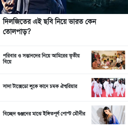
দিলজিতের এই ছবি নিয়ে ভারত কেন
তোলপাড়?
পরিবার ও সন্তানদের নিয়ে আমিরের তৃতীয়
বিয়ে
সাদা টাক্সেডো লুকে কানে চমক ঐশ্বরিয়ার
বিচ্ছেদ গুঞ্জনের মাঝে ইঙ্গিতপূর্ণ পোস্ট মৌনীর