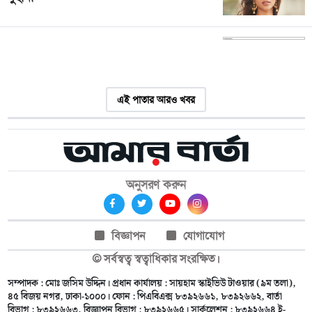
এই পাতার আরও খবর
অনুসরণ করুন
বিজ্ঞাপন
যোগাযোগ
© সর্বস্বত্ব স্বত্বাধিকার সংরক্ষিত।
সম্পাদক : মোঃ জসিম উদ্দিন। প্রধান কার্যালয় : সায়হাম স্কাইভিউ টাওয়ার (৯ম তলা),
৪৫ বিজয় নগর, ঢাকা-১০০০। ফোন : পিএবিএক্স ৮৩৯২৬৬১, ৮৩৯২৬৬২, বার্তা
বিভাগ : ৮৩৯২৬৬৩, বিজ্ঞাপন বিভাগ : ৮৩৯২৬৬৫। সার্কুলেশন : ৮৩৯২৬৬৪ ই-