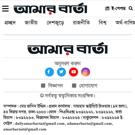
ই-পেপার
প্রচ্ছদ
জাতীয়
দেশজুড়ে
রাজনীতি
বিশ্ব
অর্থ-বাণিজ
অনুসরণ করুন
বিজ্ঞাপন
যোগাযোগ
© সর্বস্বত্ব স্বত্বাধিকার সংরক্ষিত।
সম্পাদক : মোঃ জসিম উদ্দিন। প্রধান কার্যালয় : সায়হাম স্কাইভিউ টাওয়ার (৯ম তলা),
৪৫ বিজয় নগর, ঢাকা-১০০০। ফোন : পিএবিএক্স ৮৩৯২৬৬১, ৮৩৯২৬৬২, বার্তা
বিভাগ : ৮৩৯২৬৬৩, বিজ্ঞাপন বিভাগ : ৮৩৯২৬৬৫। সার্কুলেশন : ৮৩৯২৬৬৪ ই-
মেইল :
dailyamarbarta@gmail.com
,
adamarbarta@gmail.com
,
amarbartait@gmail.com