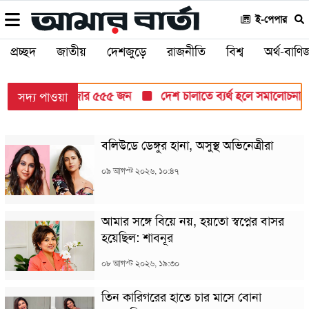
ই-পেপার
প্রচ্ছদ
জাতীয়
দেশজুড়ে
রাজনীতি
বিশ্ব
অর্থ-বাণিজ
োটি ৮৬ লাখ ৩২ হাজার ৫৫৫ জন
দেশ চালাতে ব্যর্থ হলে সমালোচনা করবে
সদ্য পাওয়া
বলিউডে ডেঙ্গুর হানা, অসুস্থ অভিনেত্রীরা
০৯ আগস্ট ২০২৬, ১০:৪৭
আমার সঙ্গে বিয়ে নয়, হয়তো স্বপ্নের বাসর
হয়েছিল: শাবনূর
০৮ আগস্ট ২০২৬, ১৯:৩০
তিন কারিগরের হাতে চার মাসে বোনা