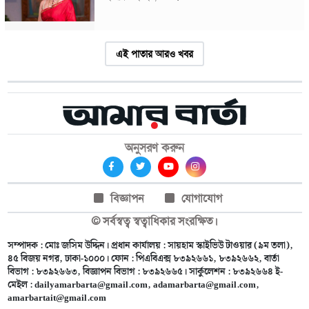
এই পাতার আরও খবর
অনুসরণ করুন
বিজ্ঞাপন
যোগাযোগ
© সর্বস্বত্ব স্বত্বাধিকার সংরক্ষিত।
সম্পাদক : মোঃ জসিম উদ্দিন। প্রধান কার্যালয় : সায়হাম স্কাইভিউ টাওয়ার (৯ম তলা),
৪৫ বিজয় নগর, ঢাকা-১০০০। ফোন : পিএবিএক্স ৮৩৯২৬৬১, ৮৩৯২৬৬২, বার্তা
বিভাগ : ৮৩৯২৬৬৩, বিজ্ঞাপন বিভাগ : ৮৩৯২৬৬৫। সার্কুলেশন : ৮৩৯২৬৬৪ ই-
মেইল :
dailyamarbarta@gmail.com
,
adamarbarta@gmail.com
,
amarbartait@gmail.com