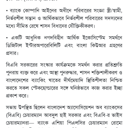
• ব্যাংক কোম্পানি আইনের অধীনে পরিবারের সংজ্ঞা স্ত্রী/স্বামী,
নির্ভরশীল সন্তান ও আর্থিকভাবে নির্ভরশীল পরিবারের সদস্যদের
মধ্যে সীমিত রেখে শাসন বিধানের যৌক্তিকীকরণ।
• একটি আধুনিক নগদবিহীন আর্থিক ইকোসিস্টেম সমর্থনে
ডিজিটাল ইন্টারঅপারেবিলিটি এবং বাংলা কিউআর গ্রহণের
প্রসার।
বিএবি সরকারের সংস্কার কার্যক্রমকে সমর্থন করার প্রতিশ্রুতি
পুনরায় ব্যক্ত করে এবং আস্থা পুনরুদ্ধার, শাসন শক্তিশালীকরণ ও
বাংলাদেশের ব্যাংকিং খাতের দীর্ঘমেয়াদি স্থিতিশীলতা নিশ্চিত
করতে সকল স্টেকহোল্ডারের সঙ্গে ঘনিষ্ঠভাবে কাজ করার ইচ্ছা
প্রকাশ করে।
সভায় উপস্থিত ছিলেন বাংলাদেশ অ্যাসোসিয়েশন অব ব্যাংকসের
(বিএবি) চেয়ারম্যান আবদুল হাই সরকার এবং বিএবি-র ভাইস
চেয়ারম্যানরা— ব্যাংক এশিয়া পিএলসির চেয়ারম্যান রোমো