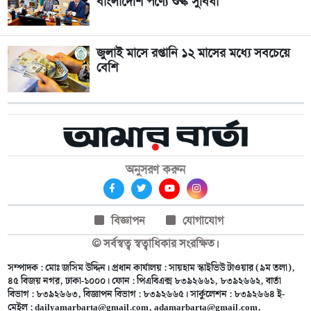
বাংলাদেশি পণ্যে শুল্ক সুবিধা
জুলাই মাসে রপ্তানি ১২ মাসের মধ্যে সবচেয়ে
বেশি
অনুসরণ করুন
বিজ্ঞাপন
যোগাযোগ
© সর্বস্বত্ব স্বত্বাধিকার সংরক্ষিত।
সম্পাদক : মোঃ জসিম উদ্দিন। প্রধান কার্যালয় : সায়হাম স্কাইভিউ টাওয়ার (৯ম তলা),
৪৫ বিজয় নগর, ঢাকা-১০০০। ফোন : পিএবিএক্স ৮৩৯২৬৬১, ৮৩৯২৬৬২, বার্তা
বিভাগ : ৮৩৯২৬৬৩, বিজ্ঞাপন বিভাগ : ৮৩৯২৬৬৫। সার্কুলেশন : ৮৩৯২৬৬৪ ই-
মেইল :
dailyamarbarta@gmail.com
,
adamarbarta@gmail.com
,