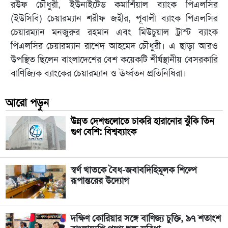
রউফ চৌধুরী, ইউনাইটেড কমার্শিয়াল ব্যাংক পিএলসির
(ইউসিবি) চেয়ারম্যান শরীফ জহীর, পূবালী ব্যাংক পিএলসির
চেয়ারম্যান মনজুরুর রহমান এবং মিউচুয়াল ট্রাস্ট ব্যাংক
পিএলসির চেয়ারম্যান রাশেদ আহমেদ চৌধুরী। এ ছাড়া আরও
উপস্থিত ছিলেন বাংলাদেশের বেশ কয়েকটি শীর্ষস্থানীয় বেসরকারি
বাণিজ্যিক ব্যাংকের চেয়ারম্যান ও ঊর্ধ্বতন প্রতিনিধিরা।
আরো পড়ুন
উন্নত দেশগুলোতে চাকরি হারানোর ঝুঁকি তিন
গুণ বেশি: বিশ্বব্যাংক
স্বর্ণ খাতকে বৈধ-জবাবদিহিমূলক শিল্পে
রূপান্তরের উদ্যোগ
দক্ষিণ কোরিয়ার সঙ্গে বাণিজ্য চুক্তি, ৯৭ শতাংশ