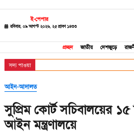
ই-পেপার
জাতীয়
রবিবার, ০৯ আগস্ট ২০২৬, ২৫ শ্রাবণ ১৪৩৩
দেশজুড়ে
প্রচ্ছদ
জাতীয়
দেশজুড়ে
রাজন
রাজনীতি
সদ্য পাওয়া
বিশ্ব
অর্থ-
আইন-আদালত
বাণিজ্য
বিনোদন
সুপ্রিম কোর্ট সচিবালয়ের 
খেলাধুলা
আইন মন্ত্রণালয়ে
ধর্ম