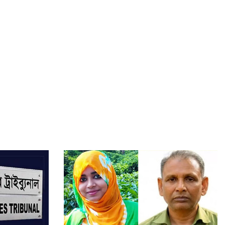
ফলাফল
ল্যান্ড বাংলা ডেভেলপমেন্টের নকশা বহির্ভূত ভবন নির্মাণ
জুলাই যোদ্ধাদের অটোরিকশা-রিকশা উপহার দিলেন প্রধানমন্ত্রী
হাম উপসর্গে আরও ৪ শিশুর মৃত্যু, নতুন আক্রান্ত ৮৬৭: স্বাস্থ্য
অধিদপ্তর
পতিত সরকার অর্থ পাচারের পাশাপাশি শিক্ষা-স্বাস্থ্য খাত ধ্বংস
করেছে: অর্থ উপদেষ্টা
বিশ্ববিদ্যালয়গুলোকে গবেষণা ও উদ্ভাবনের কেন্দ্রে পরিণত করতে
হবে: তথ্যপ্রযুক্তি মন্ত্রী
বিশ্বকাপে আফগানিস্তান, টিকিট পেতে ভারতের অপেক্ষায়
বাংলাদেশ