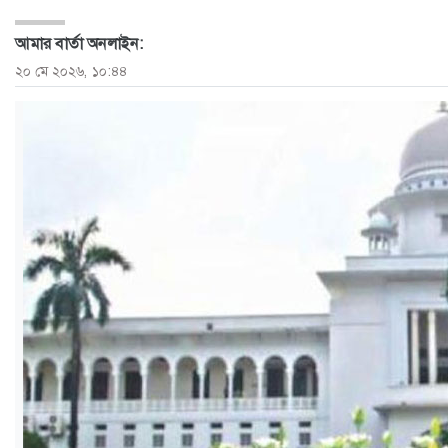
ও
আমার বার্তা অনলাইন:
জীবন
২০ মে ২০২৬, ১০:৪৪
মতামত
শিক্ষা
রাজধানী
আইন-
আদালত
ক্যাম্পাস
আজকের
পত্রিকা