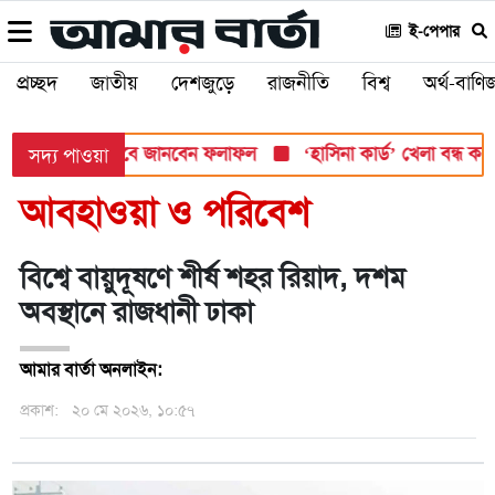
ই-পেপার
প্রচ্ছদ
জাতীয়
দেশজুড়ে
রাজনীতি
বিশ্ব
অর্থ-বাণিজ
 সোমবার, যেভাবে জানবেন ফলাফল
‘হাসিনা কার্ড’ খেলা বন্ধ করতে ভার
সদ্য পাওয়া
আবহাওয়া ও পরিবেশ
বিশ্বে বায়ুদূষণে শীর্ষ শহর রিয়াদ, দশম
অবস্থানে রাজধানী ঢাকা
আমার বার্তা অনলাইন:
প্রকাশ:
২০ মে ২০২৬, ১০:৫৭