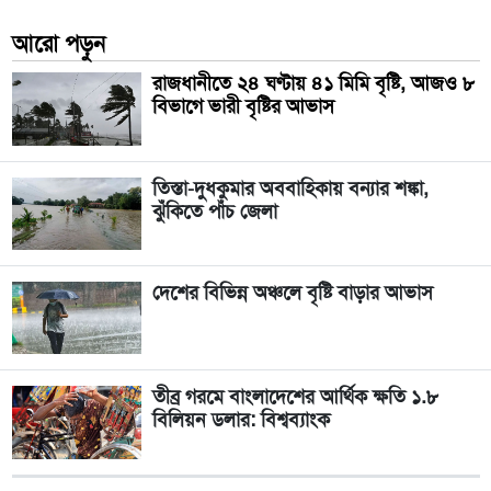
আরো পড়ুন
রাজধানীতে ২৪ ঘণ্টায় ৪১ মিমি বৃষ্টি, আজও ৮
বিভাগে ভারী বৃষ্টির আভাস
তিস্তা-দুধকুমার অববাহিকায় বন্যার শঙ্কা,
ঝুঁকিতে পাঁচ জেলা
দেশের বিভিন্ন অঞ্চলে বৃষ্টি বাড়ার আভাস
তীব্র গরমে বাংলাদেশের আর্থিক ক্ষতি ১.৮
বিলিয়ন ডলার: বিশ্বব্যাংক