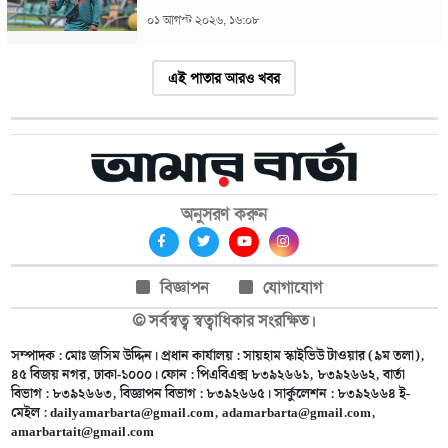
০১ আগস্ট ২০২৬, ১৬:০৮
এই পাতার আরও খবর
অনুসরণ করুন
বিজ্ঞাপন
যোগাযোগ
© সর্বস্বত্ব স্বত্বাধিকার সংরক্ষিত।
সম্পাদক : মোঃ জসিম উদ্দিন। প্রধান কার্যালয় : সায়হাম স্কাইভিউ টাওয়ার (৯ম তলা),
৪৫ বিজয় নগর, ঢাকা-১০০০। ফোন : পিএবিএক্স ৮৩৯২৬৬১, ৮৩৯২৬৬২, বার্তা
বিভাগ : ৮৩৯২৬৬৩, বিজ্ঞাপন বিভাগ : ৮৩৯২৬৬৫। সার্কুলেশন : ৮৩৯২৬৬৪ ই-
মেইল :
dailyamarbarta@gmail.com
,
adamarbarta@gmail.com
,
amarbartait@gmail.com