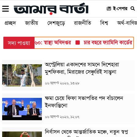
ই-পেপার
প্রচ্ছদ
জাতীয়
দেশজুড়ে
রাজনীতি
বিশ্ব
অর্থ-বাণিজ
তুন আক্রান্ত ৮৬০: স্বাস্থ্য অধিদপ্তর
চার বছরে ফ্যামিলি কার্ডের
সদ্য পাওয়া
অস্ট্রেলিয়া একাদশের সামনে দিশেহারা
মুশফিকরা, মিরাজের সেঞ্চুরিই সান্ত্বনা
০৬ আগস্ট ২০২৬, ১৩:২৮
ক্ষমা চেয়ে ফিফা সভাপতির পদ বাঁচালেন
ইনফান্তিনো
০৬ আগস্ট ২০২৬, ১২:০৭
নির্বাসন থেকে আন্তর্জাতিক মঞ্চে, নতুন স্বপ্ন