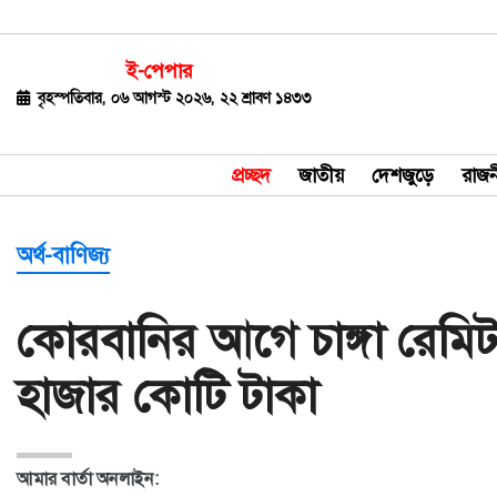
ই-পেপার
জাতীয়
বৃহস্পতিবার, ০৬ আগস্ট ২০২৬, ২২ শ্রাবণ ১৪৩৩
দেশজুড়ে
প্রচ্ছদ
জাতীয়
দেশজুড়ে
রাজন
রাজনীতি
বিশ্ব
অর্থ-বাণিজ্য
অর্থ-
কোরবানির আগে চাঙ্গা রেমিট
বাণিজ্য
হাজার কোটি টাকা
বিনোদন
খেলাধুলা
আমার বার্তা অনলাইন:
ধর্ম