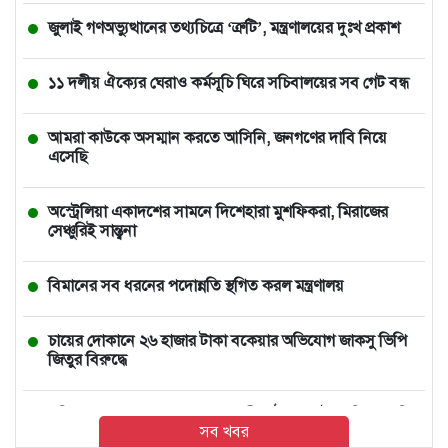
জুলাই গণঅভ্যুত্থানের তথ্যচিত্রে ‘ত্রুটি’, মন্ত্রণালয়ের দুঃখ প্রকাশ
১১ দলীয় ঐক্যের ঘেরাও কর্মসূচি ঘিরে সচিবালয়ের সব গেট বন্ধ
আমরা কাউকে অসম্মান করতে আসিনি, জনগণের দাবি নিয়ে
এসেছি
অস্ট্রেলিয়া একাদশের সামনে দিশেহারা মুশফিকরা, মিরাজের
সেঞ্চুরিই সান্ত্বনা
বিমানের সব ধরনের পদোন্নতি স্থগিত করল মন্ত্রণালয়
চায়ের দোকানে ২৬ হাজার টাকা বকেয়ার অভিযোগ জাকসু ভিপি
জিতুর বিরুদ্ধে
সচিবালয় ঘেরাও করতে গেল ১১ দলীয় ঐক্য, আটকে দিলো পুলিশ
সব খবর