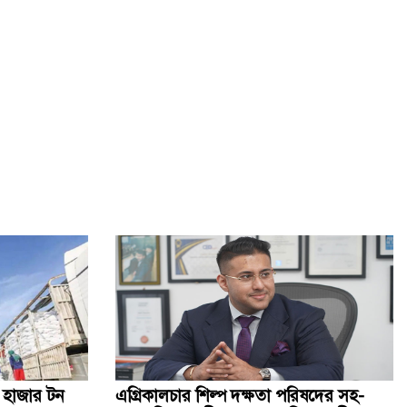
মানুষ কতটা নির্লজ্জ, দলকে বিভ্রান্ত করে এখন অবাস্তব স্বপ্ন
দেখাচ্ছেন
ক্ষমা চেয়ে ফিফা সভাপতির পদ বাঁচালেন ইনফান্তিনো
আ.লীগ সাড়ে ৪ হাজারের বেশি মানুষকে ক্রসফায়ারে হত্যা করেছে:
আইনমন্ত্রী
ফ্যাসিবাদবিরোধী আন্দোলনে হত্যাকাণ্ডের বিচার হবে স্বচ্ছ-
বিশ্বাসযোগ্য: প্রধানমন্ত্রী
নির্বাসন থেকে আন্তর্জাতিক মঞ্চে, নতুন স্বপ্ন আফগান নারী
ফুটবলারদের
 হাজার টন
এগ্রিকালচার শিল্প দক্ষতা পরিষদের সহ-