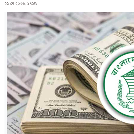
২১ মে ২০২৬, ১৭:৫৮
ও
জীবন
মতামত
শিক্ষা
রাজধানী
আইন-
আদালত
ক্যাম্পাস
আজকের
পত্রিকা