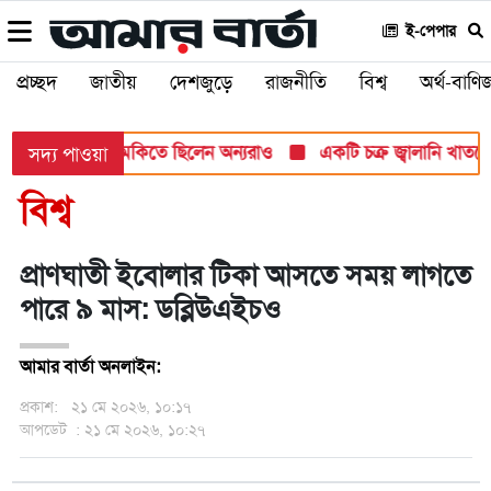
ই-পেপার
প্রচ্ছদ
জাতীয়
দেশজুড়ে
রাজনীতি
বিশ্ব
অর্থ-বাণিজ
মলার টার্গেট, হুমকিতে ছিলেন অন্যরাও
একটি চক্র জ্বালানি খাতকে অস্থ
সদ্য পাওয়া
বিশ্ব
প্রাণঘাতী ইবোলার টিকা আসতে সময় লাগতে
পারে ৯ মাস: ডব্লিউএইচও
আমার বার্তা অনলাইন:
প্রকাশ:
২১ মে ২০২৬, ১০:১৭
আপডেট
: ২১ মে ২০২৬, ১০:২৭