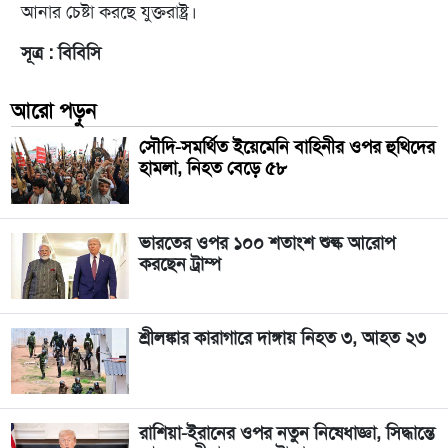
আনার চেষ্টা করছে যুক্তরাষ্ট্র।
সূত্র : বিবিসি
আরো পড়ুন
সৌদি-সমর্থিত ইয়েমেনি বাহিনীর ওপর হুথিদের
হামলা, নিহত বেড়ে ৫৮
ভারতের ওপর ১০০ শতাংশ শুল্ক আরোপ
করছেন ট্রাম্প
শ্রীলঙ্কার কারাগারে দাঙ্গায় নিহত ৩, আহত ২৩
রাশিয়া-ইরানের ওপর নতুন নিষেধাজ্ঞা, সিদ্ধান্তে