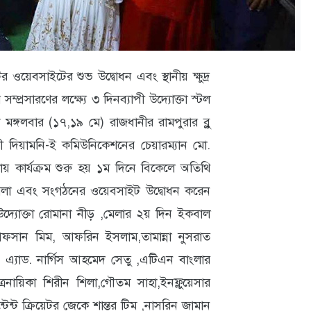
য়েবসাইটের শুভ উদ্বোধন এবং স্থানীয় ক্ষুদ্র
ম্প্রসারণের লক্ষ্যে ৩ দিনব্যাপী উদ্যোক্তা স্টল
্গলবার (১৭,১৯ মে) রাজধানীর রামপুরার ব্লু
পী দিয়ামনি-ই কমিউনিকেশনের চেয়ারম্যান মো.
ায় কার্যক্রম শুরু হয় ১ম দিনে বিকেলে অতিথি
েলা এবং সংগঠনের ওয়েবসাইট উদ্বোধন করেন
উদ্যোক্তা রোমানা নীড় ,মেলার ২য় দিন ইকবাল
আফসান মিম, আফরিন ইসলাম,তামান্না নুসরাত
, এ্যাড. নার্গিস আহমেদ সেতু ,এটিএন বাংলার
রনায়িকা শিরীন শিলা,গৌতম সাহা,ইনফ্লুয়েসার
ন্ট ক্রিয়েটর জেকে শান্তর টিম ,নাসরিন জামান