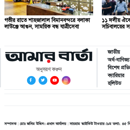
গভীর রাতে শাহজালাল বিমানবন্দরে বলাকা
১১ দলীয় ঐক্য
লাউঞ্জে আগুন, সাময়িক বন্ধ যাত্রীসেবা
সচিবালয়ের সব
জাতীয়
অর্থ-বাণিজ্য
বিশেষ প্রত
অনুসরণ করুন
ক্যারিয়ার
হলিউড
সম্পাদক : মোঃ জসিম উদ্দিন। প্রধান কার্যালয় : সায়হাম স্কাইভিউ টাওয়ার (৯ম তলা)
dailyamarbarta@gmail.com
,
adamarbarta@gmail.com
,
amarbartait@gmail