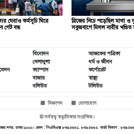
ের ঘেরাও কর্মসূচি ঘিরে
ব্রিজের নিচে পড়েছিল মাথা ও 
 গেট বন্ধ
সবুজবাগে মিলল নারীর খণ্ডিত
বিনোদন
আজকের পত্রিকা
খেলাধুলা
ধর্ম ও জীবন
িবেদন
ক্যাম্পাস
কর্পোরেট
বাজার
স্বাস্থ্য
বলিউড
টলিউড
বিজ্ঞাপন
যোগাযোগ
© সর্বস্বত্ব স্বত্বাধিকার সংরক্ষিত।
, ৪৫ বিজয় নগর, ঢাকা-১০০০। ফোন : পিএবিএক্স ৮৩৯২৬৬১, ৮৩৯২৬৬২, বার্তা বিভাগ : ৮৩৯২
.com