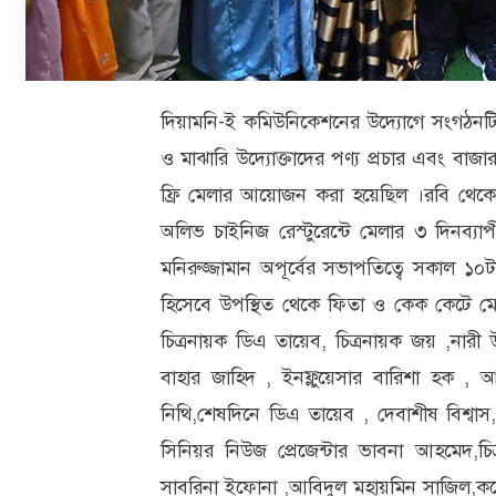
ক্যারিয়ার
তথ্যপ্রযুক্তি
লাইফস্টাইল
দিয়ামনি-ই কমিউনিকেশনের উদ্যোগে সংগঠনটির ও
বিশেষ
ও মাঝারি উদ্যোক্তাদের পণ্য প্রচার এবং বাজার স
ফ্রি মেলার আয়োজন করা হয়েছিল ।রবি থেকে মঙ
প্রতিবেদন
অলিভ চাইনিজ রেস্টুরেন্টে মেলার ৩ দিনব্যা
স্বাস্থ্য
মনিরুজ্জামান অপূর্বের সভাপতিত্বে সকাল ১০ট
প্রবাস
হিসেবে উপস্থিত থেকে ফিতা ও কেক কেটে ম
বার্তা
চিত্রনায়ক ডিএ তায়েব, চিত্রনায়ক জয় ,নারী 
বাহার জাহিদ , ইনফ্লুয়েসার বারিশা হক , 
স্পটলাইট
নিথি,শেষদিনে ডিএ তায়েব , দেবাশীষ বিশ্বাস
রকমারি
সিনিয়র নিউজ প্রেজেন্টার ভাবনা আহমেদ,চিত্
সাবরিনা ইফোনা ,আবিদুল মহায়মিন সাজিল,কন্টে
অপরাধ