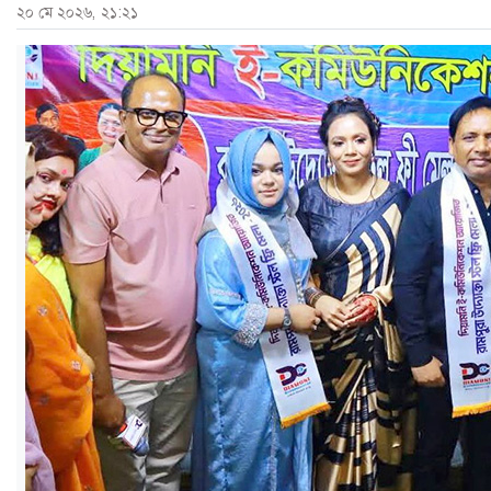
২০ মে ২০২৬, ২১:২১
ও
জীবন
মতামত
শিক্ষা
রাজধানী
আইন-
আদালত
ক্যাম্পাস
আজকের
পত্রিকা