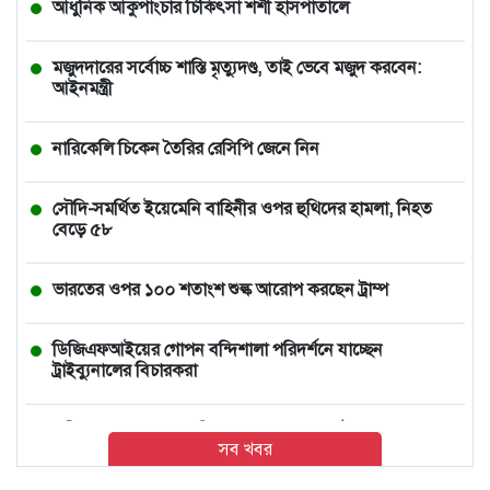
আধুনিক আকুপাংচার চিকিৎসা শশী হাসপাতালে
মজুদদারের সর্বোচ্চ শাস্তি মৃত্যুদণ্ড, তাই ভেবে মজুদ করবেন:
আইনমন্ত্রী
নারিকেলি চিকেন তৈরির রেসিপি জেনে নিন
সৌদি-সমর্থিত ইয়েমেনি বাহিনীর ওপর হুথিদের হামলা, নিহত
বেড়ে ৫৮
ভারতের ওপর ১০০ শতাংশ শুল্ক আরোপ করছেন ট্রাম্প
ডিজিএফআইয়ের গোপন বন্দিশালা পরিদর্শনে যাচ্ছেন
ট্রাইব্যুনালের বিচারকরা
গভীর রাতে শাহজালাল বিমানবন্দরে বলাকা লাউঞ্জে আগুন,
সব খবর
সাময়িক বন্ধ যাত্রীসেবা