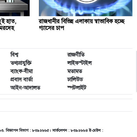
দুই হাত,
রাজধানীর বিভিন্ন এলাকায় স্বাভাবিক হচ্ছে
 মরদেহ
গ্যাসের চাপ
বিশ্ব
রাজনীতি
তথ্যপ্রযুক্তি
লাইফস্টাইল
ব্যাংক-বীমা
মতামত
প্রবাস বার্তা
ঢালিউড
আইন-আদালত
স্পটলাইট
৬৬৩, বিজ্ঞাপন বিভাগ : ৮৩৯২৬৬৫। সার্কুলেশন : ৮৩৯২৬৬৪ ই-মেইল :