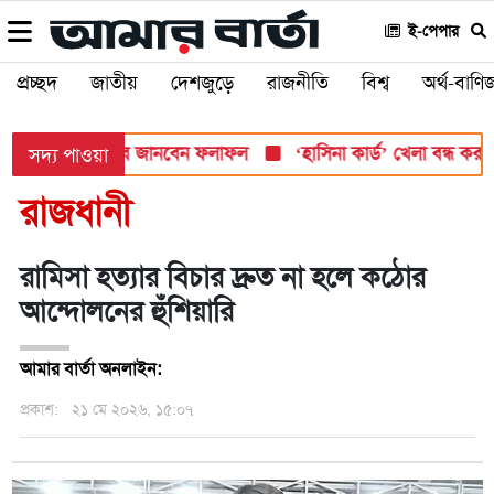
ই-পেপার
প্রচ্ছদ
জাতীয়
দেশজুড়ে
রাজনীতি
বিশ্ব
অর্থ-বাণিজ
সোমবার, যেভাবে জানবেন ফলাফল
‘হাসিনা কার্ড’ খেলা বন্ধ করতে ভারতে
সদ্য পাওয়া
রাজধানী
রামিসা হত্যার বিচার দ্রুত না হলে কঠোর
আন্দোলনের হুঁশিয়ারি
আমার বার্তা অনলাইন:
প্রকাশ:
২১ মে ২০২৬, ১৫:০৭