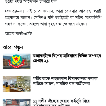
হওয়া পর্যন্ত আন্দোলন চালিয়ে যাব।
মঞ্চ ২৪–এর এই নেতা জানান, তারা রোববার আবারও স্বরাষ্ট্র
মন্ত্রণালয়ে যাবেন। সেদিনও যদি স্বরাষ্ট্রমন্ত্রী বা সচিব স্মারকলিপি
গ্রহণ না করেন, তাহলে তারা বৃহত্তর আন্দোলনে যাবেন।
আমার বার্তা/এমই
আরো পড়ুন
যাত্রাবাড়ীতে বিশেষ অভিযানে বিভিন্ন অপরাধে
গ্রেপ্তার ২১
গভীর রাতে শাহজালাল বিমানবন্দরে বলাকা
লাউঞ্জে আগুন, সাময়িক বন্ধ যাত্রীসেবা
১১ দলীয় ঐক্যের ঘেরাও কর্মসূচি ঘিরে