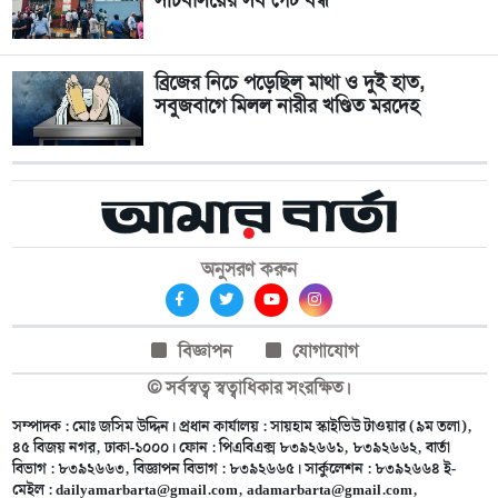
সচিবালয়ের সব গেট বন্ধ
ব্রিজের নিচে পড়েছিল মাথা ও দুই হাত,
সবুজবাগে মিলল নারীর খণ্ডিত মরদেহ
অনুসরণ করুন
বিজ্ঞাপন
যোগাযোগ
© সর্বস্বত্ব স্বত্বাধিকার সংরক্ষিত।
সম্পাদক : মোঃ জসিম উদ্দিন। প্রধান কার্যালয় : সায়হাম স্কাইভিউ টাওয়ার (৯ম তলা),
৪৫ বিজয় নগর, ঢাকা-১০০০। ফোন : পিএবিএক্স ৮৩৯২৬৬১, ৮৩৯২৬৬২, বার্তা
বিভাগ : ৮৩৯২৬৬৩, বিজ্ঞাপন বিভাগ : ৮৩৯২৬৬৫। সার্কুলেশন : ৮৩৯২৬৬৪ ই-
মেইল :
dailyamarbarta@gmail.com
,
adamarbarta@gmail.com
,