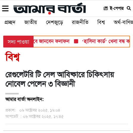
ই-পেপার
প্রচ্ছদ
জাতীয়
দেশজুড়ে
রাজনীতি
বিশ্ব
অর্থ-বাণিজ
শ সোমবার, যেভাবে জানবেন ফলাফল
‘হাসিনা কার্ড’ খেলা বন্ধ করতে ভার
সদ্য পাওয়া
বিশ্ব
রেগুলেটরি টি সেল আবিষ্কারে চিকিৎসায়
নোবেল পেলেন ৩ বিজ্ঞানী
আমার বার্তা অনলাইন:
প্রকাশ:
০৬ অক্টোবর ২০২৫, ১৬:০৪
আপডেট
: ০৬ অক্টোবর ২০২৫, ১৭:৪৫