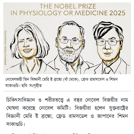
নোবেলজয়ী তিন বিজ্ঞানী মেরি ই ব্রাঙ্কো (বাঁ থেকে), ফ্রেড রামসডেল ও শিমন
সাকাগুচি। ছবি: সংগৃহীত
চিকিৎসাবিজ্ঞান ও শরীরতত্ত্বে এ বছর নোবেল বিজয়ীর নাম
ঘোষণা করেছে নোবেল কমিটি। বিজয়ীরা হলেন যুক্তরাষ্ট্রের
বিজ্ঞানী মেরি ই ব্রাঙ্কো, ফ্রেড রামসডেল ও জাপানের শিমন
সাকাগুচি।