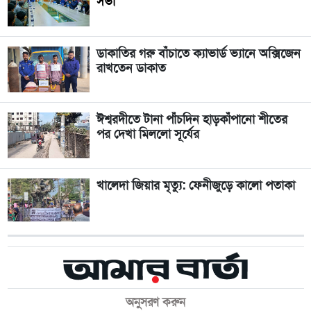
সভা
ডাকাতির গরু বাঁচাতে ক্যাভার্ড ভ্যানে অক্সিজেন
রাখতেন ডাকাত
ঈশ্বরদীতে টানা পাঁচদিন হাড়কাঁপানো শীতের
পর দেখা মিললো সূর্যের
খালেদা জিয়ার মৃত্যু: ফেনীজুড়ে কালো পতাকা
অনুসরণ করুন