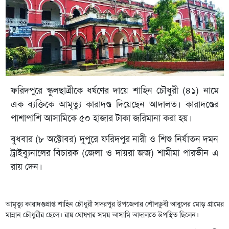
ফরিদপুরে স্কুলছাত্রীকে ধর্ষণের দায়ে শাহিন চৌধুরী (৪১) নামে
এক ব্যক্তিকে আমৃত্যু কারাদণ্ড দিয়েছেন আদালত। কারাদণ্ডের
পাশাপাশি আসামিকে ৫০ হাজার টাকা জরিমানা করা হয়।
বুধবার (৮ অক্টোবর) দুপুরে ফরিদপুর নারী ও শিশু নির্যাতন দমন
ট্রাইব্যুনালের বিচারক (জেলা ও দায়রা জজ) শামীমা পারভীন এ
রায় দেন।
‎আমৃত্যু কারাদণ্ডপ্রাপ্ত শাহিন চৌধুরী সদরপুর উপজেলার শৌলডুবী আবুলের মোড় গ্রামের
মান্নান চৌধুরীর ছেলে। রায় ঘোষণার সময় আসামি আদালতে উপস্থিত ছিলেন।