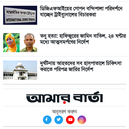
ডিজিএফআইয়ের গোপন বন্দিশালা পরিদর্শনে
যাচ্ছেন ট্রাইব্যুনালের বিচারকরা
তনু হত্যা: হাফিজুরের জামিন বাতিল, ২৪ ঘণ্টার
মধ্যে আত্মসমর্পণের নির্দেশ
দুর্ঘটনায় আহতদের সব হাসপাতালে চিকিৎসা
করাতে পরিপত্র জারির নির্দেশ
অনুসরণ করুন