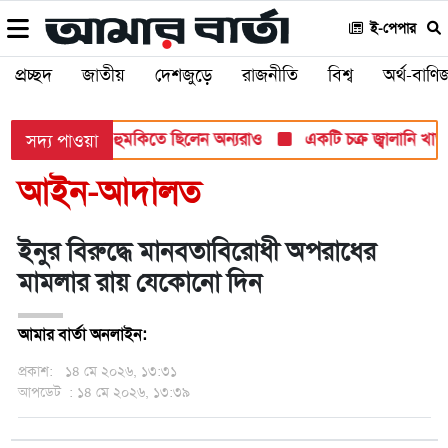
ই-পেপার
প্রচ্ছদ
জাতীয়
দেশজুড়ে
রাজনীতি
বিশ্ব
অর্থ-বাণিজ
হামলার টার্গেট, হুমকিতে ছিলেন অন্যরাও
একটি চক্র জ্বালানি খাতকে অ
সদ্য পাওয়া
আইন-আদালত
ইনুর বিরুদ্ধে মানবতাবিরোধী অপরাধের
মামলার রায় যেকোনো দিন
আমার বার্তা অনলাইন:
প্রকাশ:
১৪ মে ২০২৬, ১৩:৩১
আপডেট
: ১৪ মে ২০২৬, ১৩:৩৯