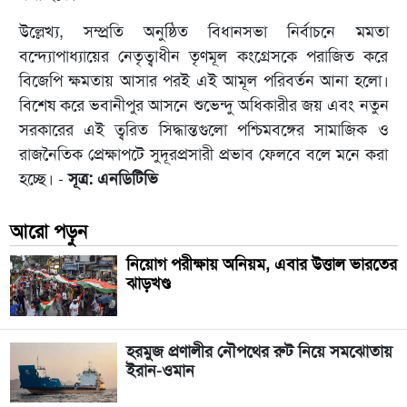
উল্লেখ্য, সম্প্রতি অনুষ্ঠিত বিধানসভা নির্বাচনে মমতা
বন্দ্যোপাধ্যায়ের নেতৃত্বাধীন তৃণমূল কংগ্রেসকে পরাজিত করে
বিজেপি ক্ষমতায় আসার পরই এই আমূল পরিবর্তন আনা হলো।
বিশেষ করে ভবানীপুর আসনে শুভেন্দু অধিকারীর জয় এবং নতুন
সরকারের এই ত্বরিত সিদ্ধান্তগুলো পশ্চিমবঙ্গের সামাজিক ও
রাজনৈতিক প্রেক্ষাপটে সুদূরপ্রসারী প্রভাব ফেলবে বলে মনে করা
হচ্ছে। -
সূত্র: এনডিটিভি
আরো পড়ুন
নিয়োগ পরীক্ষায় অনিয়ম, এবার উত্তাল ভারতের
ঝাড়খণ্ড
হরমুজ প্রণালীর নৌপথের রুট নিয়ে সমঝোতায়
ইরান-ওমান