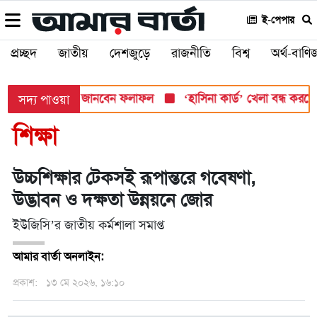
ই-পেপার
প্রচ্ছদ
জাতীয়
দেশজুড়ে
রাজনীতি
বিশ্ব
অর্থ-বাণিজ
োমবার, যেভাবে জানবেন ফলাফল
‘হাসিনা কার্ড’ খেলা বন্ধ করতে ভারতের 
সদ্য পাওয়া
শিক্ষা
উচ্চশিক্ষার টেকসই রূপান্তরে গবেষণা,
উদ্ভাবন ও দক্ষতা উন্নয়নে জোর
ইউজিসি’র জাতীয় কর্মশালা সমাপ্ত
আমার বার্তা অনলাইন:
প্রকাশ:
১৩ মে ২০২৬, ১৬:১০