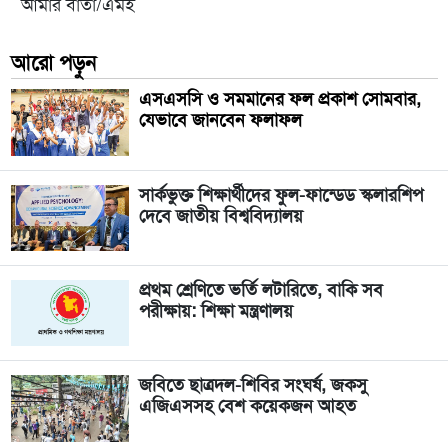
আমার বার্তা/এমই
আরো পড়ুন
এসএসসি ও সমমানের ফল প্রকাশ সোমবার,
যেভাবে জানবেন ফলাফল
সার্কভুক্ত শিক্ষার্থীদের ফুল-ফান্ডেড স্কলারশিপ
দেবে জাতীয় বিশ্ববিদ্যালয়
প্রথম শ্রেণিতে ভর্তি লটারিতে, বাকি সব
পরীক্ষায়: শিক্ষা মন্ত্রণালয়
জবিতে ছাত্রদল-শিবির সংঘর্ষ, জকসু
এজিএসসহ বেশ কয়েকজন আহত