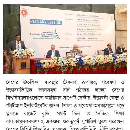
দেশের উচ্চশিক্ষা ব্যবস্থার টেকসই রূপান্তর, গবেষণা ও
উদ্ভাবনভিত্তিক জ্ঞানসমৃদ্ধ রাষ্ট্র গঠনের লক্ষ্যে দেশের
বিশ্ববিদ্যালয়গুলোতে ক্যারিয়ার সাপোর্ট সেন্টার, উদ্ভাবনী কেন্দ্র ও
স্টার্টআপ ইনকিউবেটর স্থাপন, শিক্ষা ও গবেষণা অবকাঠামো গড়ে
তুলতে বাজেট বৃদ্ধি, সফট স্কিল ও নৈতিক শিক্ষা
বাধ্যতামূলককরণসহ একগুচ্ছ গুরুত্বপূর্ণ সুপারিশ তুলে ধরেছেন
দেশের বিশিষ্ট শিক্ষাবিদ, গবেষক, শিল্প প্রতিনিধি, নীতি প্রণেতা,