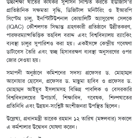
উচ্চশিক্ষা খাতের কার্যকর সুশাসন নিশ্চিত করতে ইউজিসি’র
প্রাতিষ্ঠানিক সক্ষমতা বৃদ্ধি, ডিজিটাল মনিটরিং ও ইআরপি
সিস্টেম চালু, ইনস্টিটিউশনাল কোয়ালিটি অ্যাসুরেন্স সেলকে
(IQAC) কৌশলগত সিদ্ধান্ত গ্রহণকারী প্রতিষ্ঠানে উন্নীতকরণ,
পারফরম্যান্সভিত্তিক তহবিল বরাদ্দ এবং বিশ্ববিদ্যালয় র‍্যাংকিং
ব্যবস্থা চালুর সুপারিশও করা হয়। একইসঙ্গে কেন্দ্রীয় গবেষণা
ডাটাবেস তৈরি এবং স্বচ্ছ হিসাবরক্ষণ ব্যবস্থা অনুসরণের ওপর
জোর দেওয়া হয়।
সমাপনী অনুষ্ঠানে কমিশনের সদস্য প্রফেসর ড. মোহাম্মদ
আনোয়ার হোসেন, প্রফেসর ড. মাছুমা হাবিব ও প্রফেসর ড.
মোহাম্মদ আইয়ুব ইসলামসহ বিভিন্ন পাবলিক ও বেসরকারি
বিশ্ববিদ্যালয়ের উপাচার্য, শিক্ষাবিদ, গবেষক, শিল্পখাতের
প্রতিনিধি এবং উন্নয়ন-সংশ্লিষ্ট অংশীজনরা উপস্থিত ছিলেন।
উল্লেখ্য, প্রধানমন্ত্রী তারেক রহমান ১২ তারিখ (মঙ্গলবার) সকালে
এ কর্মশালার উদ্বোধন ঘোষণা করেন।