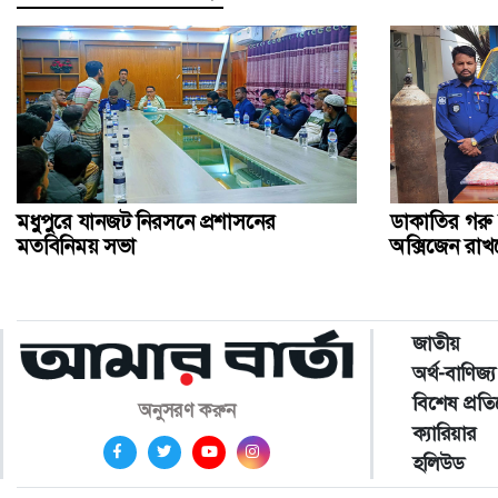
মধুপুরে যানজট নিরসনে প্রশাসনের
ডাকাতির গরু বা
মতবিনিময় সভা
অক্সিজেন রা
জাতীয়
অর্থ-বাণিজ্য
বিশেষ প্রত
অনুসরণ করুন
ক্যারিয়ার
হলিউড