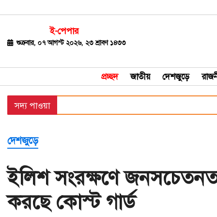
ই-পেপার
জাতীয়
শুক্রবার, ০৭ আগস্ট ২০২৬, ২৩ শ্রাবণ ১৪৩৩
দেশজুড়ে
প্রচ্ছদ
জাতীয়
দেশজুড়ে
রাজন
রাজনীতি
সদ্য পাওয়া
বিশ্ব
অর্থ-
দেশজুড়ে
বাণিজ্য
বিনোদন
ইলিশ সংরক্ষণে জনসচেতনতাম
খেলাধুলা
করছে কোস্ট গার্ড
ধর্ম