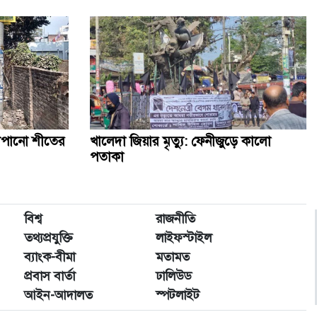
াঁপানো শীতের
খালেদা জিয়ার মৃত্যু: ফেনীজুড়ে কালো
পতাকা
বিশ্ব
রাজনীতি
তথ্যপ্রযুক্তি
লাইফস্টাইল
ব্যাংক-বীমা
মতামত
প্রবাস বার্তা
ঢালিউড
আইন-আদালত
স্পটলাইট