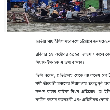
ক্যারিয়ার
তথ্যপ্রযুক্তি
লাইফস্টাইল
বিশেষ
জাতীয় মাছ ইলিশ সংরক্ষণে চট্রগ্রামে জনসচেতন
প্রতিবেদন
রবিবার ১২ অক্টোবর ২০২৫ তারিখ সকালে কোস্ট গ
স্বাস্থ্য
সিয়াম-উল-হক এ তথ্য জানান।
প্রবাস
বার্তা
তিনি বলেন, প্রতিষ্ঠালগ্ন থেকে বাংলাদেশ কোস
নদী তীরবর্তী অঞ্চলের নিরাপত্তায় গুরুত্বপূর্
স্পটলাইট
সম্পদ রক্ষায় জাটকা নিধন প্রতিরোধ, মা ইলি
রকমারি
কালীন কঠোর নজরদারী এবং প্রতিনিয়ত কোস্ট গ
অপরাধ