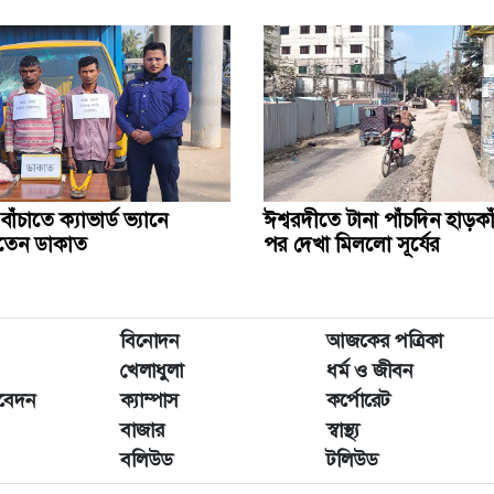
ঁচাতে ক্যাভার্ড ভ্যানে
ঈশ্বরদীতে টানা পাঁচদিন হাড়ক
খতেন ডাকাত
পর দেখা মিললো সূর্যের
বিনোদন
আজকের পত্রিকা
খেলাধুলা
ধর্ম ও জীবন
িবেদন
ক্যাম্পাস
কর্পোরেট
বাজার
স্বাস্থ্য
বলিউড
টলিউড