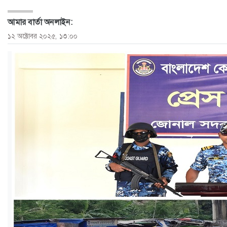
ও
আমার বার্তা অনলাইন:
জীবন
১২ অক্টোবর ২০২৫, ১৩:০০
মতামত
শিক্ষা
রাজধানী
আইন-
আদালত
ক্যাম্পাস
আজকের
পত্রিকা