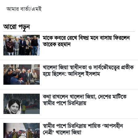
আমার বার্তা/এমই
আরো পড়ুন
মাকে কবরে রেখে বিষণ্ন মনে বাসায় ফিরলেন
তারেক রহমান
খালেদা জিয়া স্বাধীনতা ও সার্বভৌমত্বের প্রতীক
হয়ে ছিলেন: আনিসুল ইসলাম
কথা রাখলেন খালেদা জিয়া, দেশের মাটিতে
স্বামীর পাশে চিরনিদ্রায়
স্বামীর পাশে চিরনিদ্রায় শায়িত ‘আপসহীন
নেত্রী’ খালেদা জিয়া