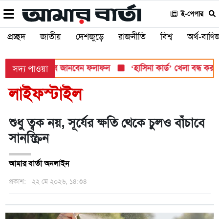
ই-পেপার
প্রচ্ছদ
জাতীয়
দেশজুড়ে
রাজনীতি
বিশ্ব
অর্থ-বাণিজ
সোমবার, যেভাবে জানবেন ফলাফল
‘হাসিনা কার্ড’ খেলা বন্ধ করতে ভারতে
সদ্য পাওয়া
লাইফস্টাইল
শুধু ত্বক নয়, সূর্যের ক্ষতি থেকে চুলও বাঁচাবে
সানস্ক্রিন
আমার বার্তা অনলাইন
প্রকাশ:
২২ মে ২০২৬, ১৪:৩৪