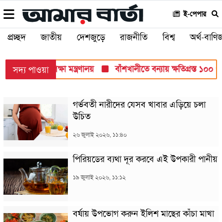
ই-পেপার
প্রচ্ছদ
জাতীয়
দেশজুড়ে
রাজনীতি
বিশ্ব
অর্থ-বাণিজ
 সব পরীক্ষায়: শিক্ষা মন্ত্রণালয়
বাঁশখালীতে বন্যায় ক্ষতিগ্রস্ত ১০০ পরি
সদ্য পাওয়া
গর্ভবতী নারীদের যেসব খাবার এড়িয়ে চলা
উচিত
২৬ জুলাই ২০২৬, ১১:৪০
পিরিয়ডের ব্যথা দূর করবে এই উপকারী পানীয়
১৯ জুলাই ২০২৬, ১১:১২
বর্ষায় উপভোগ করুন ইলিশ মাছের কাঁচা মাখা