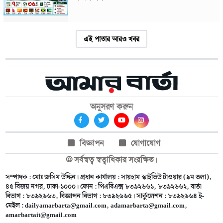
এই পাতার আরও খবর
অনুসরণ করুন
বিজ্ঞাপন
যোগাযোগ
© সর্বস্বত্ব স্বত্বাধিকার সংরক্ষিত।
সম্পাদক : মোঃ জসিম উদ্দিন। প্রধান কার্যালয় : সায়হাম স্কাইভিউ টাওয়ার (৯ম তলা),
৪৫ বিজয় নগর, ঢাকা-১০০০। ফোন : পিএবিএক্স ৮৩৯২৬৬১, ৮৩৯২৬৬২, বার্তা
বিভাগ : ৮৩৯২৬৬৩, বিজ্ঞাপন বিভাগ : ৮৩৯২৬৬৫। সার্কুলেশন : ৮৩৯২৬৬৪ ই-
মেইল :
dailyamarbarta@gmail.com
,
adamarbarta@gmail.com
,
amarbartait@gmail.com