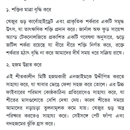
১. শক্তির মাত্রা বৃদ্ধি করে
খেজুর গুড় কার্বোহাইড্রেট এবং প্রাকৃতিক শর্করার একটি সমৃদ্ধ
উৎস, যা তাৎক্ষণিক শক্তি প্রদান করে। জার্নাল অফ ফুড সায়েন্স
অ্যান্ড টেকনোলজিতে প্রকাশিত একটি গবেষণা অনুসারে, গুড়ে
জটিল শর্করা রয়েছে যা ধীরে ধীরে শক্তি নির্গত করে, রক্তে
শর্করার হঠাৎ বৃদ্ধি না করে আমাদের দীর্ঘ সময় ধরে সক্রিয় রাখে।
২. হজম উন্নত করে
এই শীতকালীন মিষ্টি হজমকারী এনজাইমকে উদ্দীপিত করতে
সাহায্য করে, যা খাবার ভেঙে ফেলা সহজ করে তোলে। এর উচ্চ
ফাইবারের পরিমাণ কোষ্ঠকাঠিন্য প্রতিরোধেও সাহায্য করে, যা
শীতের মাসগুলোতে বেশি দেখা দেয়। কারণ শীতের সময়ে
আমাদের নড়াচড়া তুলনামূলক কমে যায়। খেজুর গুড় অন্ত্র
পরিষ্কার করতেও সাহায্য করে। সেইসঙ্গে পেট ফাঁপা এবং
বদহজমের ঝুঁকি হ্রাস করে।