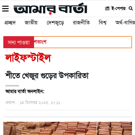
ই-পেপার
প্রচ্ছদ
জাতীয়
দেশজুড়ে
রাজনীতি
বিশ্ব
অর্থ-বাণিজ
সের হার ৬২.২৫ শতাংশ
সদ্য পাওয়া
লাইফস্টাইল
শীতে খেজুর ‍গুড়ের উপকারিতা
আমার বার্তা অনলাইন:
প্রকাশ:
১৪ ডিসেম্বর ২০২৫, ১৭:১১