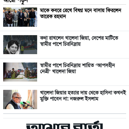
মাকে কবরে রেখে বিষণ্ন মনে বাসায় ফিরলেন
তারেক রহমান
কথা রাখলেন খালেদা জিয়া, দেশের মাটিতে
স্বামীর পাশে চিরনিদ্রায়
স্বামীর পাশে চিরনিদ্রায় শায়িত ‘আপসহীন
নেত্রী’ খালেদা জিয়া
খালেদা জিয়ার হত্যার দায় থেকে হাসিনা কখনই
মুক্তি পাবেন না: নজরুল ইসলাম