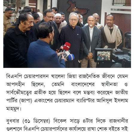
বিএনপি চেয়ারপারসন খালেদা জিয়া রাজনৈতিক জীবনে যেমন
আপসহীন ছিলেন, তেমনি বাংলাদেশের স্বাধীনতা ও
সার্বভৌমত্বের প্রতীক হয়ে ছিলেন বলে মন্তব্য করেছেন জাতীয়
পার্টির (জাপা) একাংশের চেয়ারম্যান ব্যারিস্টার আনিসুল ইসলাম
মাহমুদ।
বুধবার (৩১ ডিসেম্বর) বিকেল সাড়ে ৪টার দিকে রাজধানীর
গুলশানে বিএনপি চেয়ারপার্সনের কার্যালয়ে রাখা শোক বইতে সই