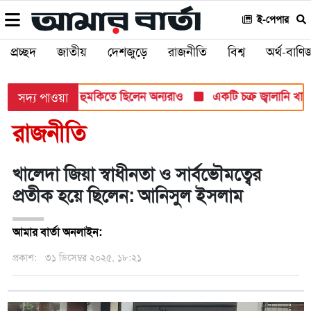
ই-পেপার
প্রচ্ছদ
জাতীয়
দেশজুড়ে
রাজনীতি
বিশ্ব
অর্থ-বাণিজ
 হামলার টার্গেট, হুমকিতে ছিলেন অন্যরাও
একটি চক্র জ্বালানি খাতকে 
সদ্য পাওয়া
রাজনীতি
খালেদা জিয়া স্বাধীনতা ও সার্বভৌমত্বের
প্রতীক হয়ে ছিলেন: আনিসুল ইসলাম
আমার বার্তা অনলাইন:
প্রকাশ:
৩১ ডিসেম্বর ২০২৫, ১৮:২১