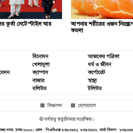
 কুর্তা সেটে স্টাইল আর
আপনার শরীরের ওজন নিয়ন্ত্র
কমলা
বিনোদন
আজকের পত্রিকা
খেলাধুলা
ধর্ম ও জীবন
িবেদন
ক্যাম্পাস
কর্পোরেট
বাজার
স্বাস্থ্য
বলিউড
টলিউড
বিজ্ঞাপন
যোগাযোগ
© সর্বস্বত্ব স্বত্বাধিকার সংরক্ষিত।
, ৪৫ বিজয় নগর, ঢাকা-১০০০। ফোন : পিএবিএক্স ৮৩৯২৬৬১, ৮৩৯২৬৬২, বার্তা বিভাগ : ৮৩৯২