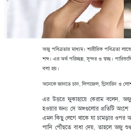
ক্যারিয়ার
তথ্যপ্রযুক্তি
লাইফস্টাইল
বিশেষ
অজু পবিত্রতার মাধ্যম। শারীরিক পবিত্রতা লা
প্রতিবেদন
শব্দ। এর অর্থ পরিচ্ছন্ন, সুন্দর ও স্বচ্ছ। পারি
স্বাস্থ্য
বলা হয়।
প্রবাস
অনেকে জানতে চান, লিপজেল, গ্লিসারিন ও লোশ
বার্তা
এর উত্তরে ফুকাহায়ে কেরাম বলেন, অজু
স্পটলাইট
হওয়ার জন্য সে অঙ্গগুলোর প্রতিটি অংশে
রকমারি
এমন কিছু লেগে থাকে যা চামড়ার ওপর আল
পানি পৌঁছতে বাধা দেয়, তাহলে অজু শুদ
অপরাধ