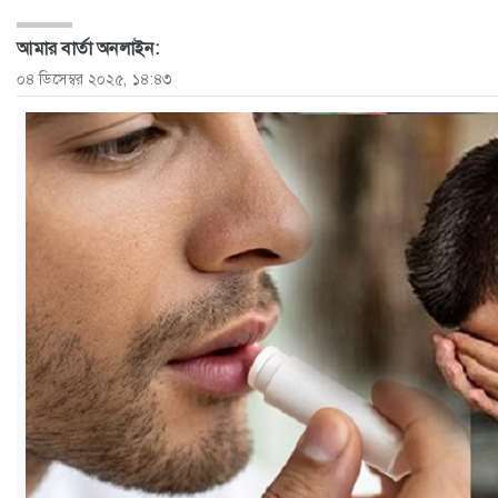
ও
আমার বার্তা অনলাইন:
জীবন
০৪ ডিসেম্বর ২০২৫, ১৪:৪৩
মতামত
শিক্ষা
রাজধানী
আইন-
আদালত
ক্যাম্পাস
আজকের
পত্রিকা