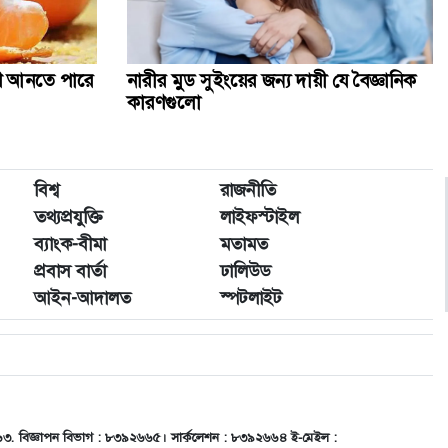
ণে আনতে পারে
নারীর মুড সুইংয়ের জন্য দায়ী যে বৈজ্ঞানিক
কারণগুলো
বিশ্ব
রাজনীতি
তথ্যপ্রযুক্তি
লাইফস্টাইল
ব্যাংক-বীমা
মতামত
প্রবাস বার্তা
ঢালিউড
আইন-আদালত
স্পটলাইট
৬৬৩, বিজ্ঞাপন বিভাগ : ৮৩৯২৬৬৫। সার্কুলেশন : ৮৩৯২৬৬৪ ই-মেইল :