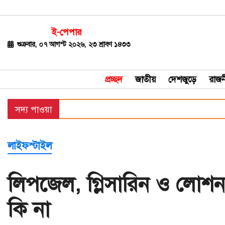
ই-পেপার
জাতীয়
শুক্রবার, ০৭ আগস্ট ২০২৬, ২৩ শ্রাবণ ১৪৩৩
দেশজুড়ে
প্রচ্ছদ
জাতীয়
দেশজুড়ে
রাজন
রাজনীতি
সদ্য পাওয়া
বিশ্ব
অর্থ-
লাইফস্টাইল
বাণিজ্য
বিনোদন
লিপজেল, গ্লিসারিন ও লোশন 
খেলাধুলা
কি না
ধর্ম