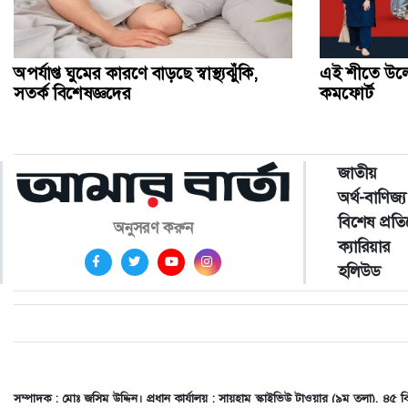
অপর্যাপ্ত ঘুমের কারণে বাড়ছে স্বাস্থ্যঝুঁকি,
এই শীতে উলের
সতর্ক বিশেষজ্ঞদের
কমফোর্ট
জাতীয়
অর্থ-বাণিজ্য
বিশেষ প্রত
অনুসরণ করুন
ক্যারিয়ার
হলিউড
সম্পাদক : মোঃ জসিম উদ্দিন। প্রধান কার্যালয় : সায়হাম স্কাইভিউ টাওয়ার (৯ম তলা)