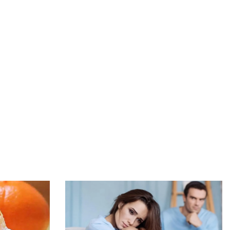
কথা রাখলেন খালেদা জিয়া, দেশের মাটিতে স্বামীর পাশে চিরনিদ্রায়
কৃত্রিম বুদ্ধিমত্তাকে কাজে লাগিয়ে ছবি-ভিডিও বানাবেন যেভাবে
জানাজায় অংশ নিতে আসা বিদেশি অতিথিদের সঙ্গে উপদেষ্টাদের
সাক্ষাৎ
সিলেট স্টেডিয়ামে খালেদা জিয়ার জন্য দোয়া অনুষ্ঠিত
বেগম খালেদা জিয়ার জানাজায় ৫০ প্লাটুন আনসার ও টিডিপি
মোতায়েন
খালেদা জিয়ার জানাজায় পদদলিত হয়ে একজনের মৃত্যু