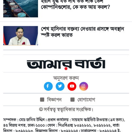
ইরান যুদ্ধ যত দীর্ঘ তত লাভ তেল
কোম্পানিগুলোর, কে কত আয় করল?
শেখ হাসিনার বক্তব্য দেওয়ার প্রসঙ্গে অবস্থান
স্পষ্ট করল ভারত
অনুসরণ করুন
বিজ্ঞাপন
যোগাযোগ
© সর্বস্বত্ব স্বত্বাধিকার সংরক্ষিত।
সম্পাদক : মোঃ জসিম উদ্দিন। প্রধান কার্যালয় : সায়হাম স্কাইভিউ টাওয়ার (৯ম তলা),
৪৫ বিজয় নগর, ঢাকা-১০০০। ফোন : পিএবিএক্স ৮৩৯২৬৬১, ৮৩৯২৬৬২, বার্তা
বিভাগ : ৮৩৯২৬৬৩, বিজ্ঞাপন বিভাগ : ৮৩৯২৬৬৫। সার্কুলেশন : ৮৩৯২৬৬৪ ই-