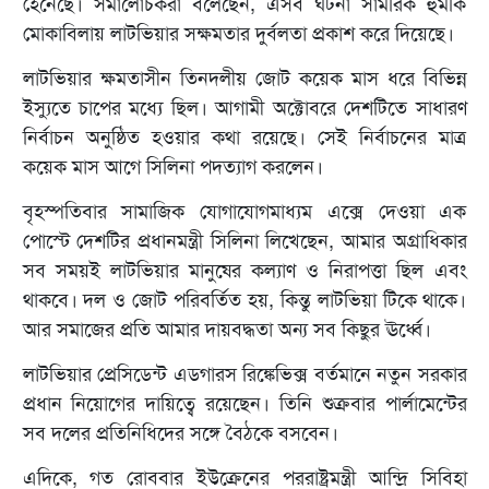
হেনেছে। সমালোচকরা বলেছেন, এসব ঘটনা সামরিক হুমকি
মোকাবিলায় লাটভিয়ার সক্ষমতার দুর্বলতা প্রকাশ করে দিয়েছে।
লাটভিয়ার ক্ষমতাসীন তিনদলীয় জোট কয়েক মাস ধরে বিভিন্ন
ইস্যুতে চাপের মধ্যে ছিল। আগামী অক্টোবরে দেশটিতে সাধারণ
নির্বাচন অনুষ্ঠিত হওয়ার কথা রয়েছে। সেই নির্বাচনের মাত্র
কয়েক মাস আগে সিলিনা পদত্যাগ করলেন।
বৃহস্পতিবার সামাজিক যোগাযোগমাধ্যম এক্সে দেওয়া এক
পোস্টে দেশটির প্রধানমন্ত্রী সিলিনা লিখেছেন, আমার অগ্রাধিকার
সব সময়ই লাটভিয়ার মানুষের কল্যাণ ও নিরাপত্তা ছিল এবং
থাকবে। দল ও জোট পরিবর্তিত হয়, কিন্তু লাটভিয়া টিকে থাকে।
আর সমাজের প্রতি আমার দায়বদ্ধতা অন্য সব কিছুর ঊর্ধ্বে।
লাটভিয়ার প্রেসিডেন্ট এডগারস রিঙ্কেভিক্স বর্তমানে নতুন সরকার
প্রধান নিয়োগের দায়িত্বে রয়েছেন। তিনি শুক্রবার পার্লামেন্টের
সব দলের প্রতিনিধিদের সঙ্গে বৈঠকে বসবেন।
এদিকে, গত রোববার ইউক্রেনের পররাষ্ট্রমন্ত্রী আন্দ্রি সিবিহা