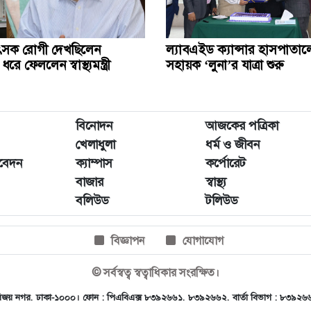
ৎসক রোগী দেখছিলেন
ল্যাবএইড ক্যান্সার হাসপাত
ে ফেললেন স্বাস্থ্যমন্ত্রী
সহায়ক ‘লুনা’র যাত্রা শুরু
বিনোদন
আজকের পত্রিকা
খেলাধুলা
ধর্ম ও জীবন
িবেদন
ক্যাম্পাস
কর্পোরেট
বাজার
স্বাস্থ্য
বলিউড
টলিউড
বিজ্ঞাপন
যোগাযোগ
© সর্বস্বত্ব স্বত্বাধিকার সংরক্ষিত।
, ৪৫ বিজয় নগর, ঢাকা-১০০০। ফোন : পিএবিএক্স ৮৩৯২৬৬১, ৮৩৯২৬৬২, বার্তা বিভাগ : ৮৩৯২
.com