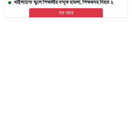
থাইল্যান্ডে স্কুলে শিক্ষার্থীর বন্দুক হামলা, শিক্ষকসহ নিহত ২
সব খবর
ওসমানী নগরে দুই বাসের মুখোমুখি সংঘর্ষে নিহত ৯
মেহেরপুর সীমান্তে বিএসএফের ৫ জনকে পুশইনের চেষ্টা, বিজিবির
প্রতিরোধ
সোনার গহনার দাম ভরিতে কমলো ৩২৬৬ টাকা
ঢাকায় পাকিস্তান হাইকমিশনারের বাসায় আগুন, সস্ত্রীক
আইসিইউতে হাইকমিশনার
রদ্রিগেজ, ওজিল ও ভোজিনহা : বিশ্বকাপ যাদের ক্যারিয়ারের মোড়
ঘুরিয়ে দিয়েছে
ট্রাম্পের বিরুদ্ধে বারবার ‘লোকদেখানো কূটনীতির’ অভিযোগ
ইরানের