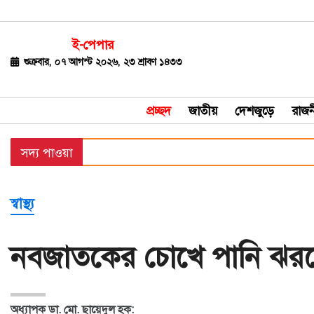
ই-পেপার
জাতীয়
শুক্রবার, ০৭ আগস্ট ২০২৬, ২৩ শ্রাবণ ১৪৩৩
দেশজুড়ে
প্রচ্ছদ
জাতীয়
দেশজুড়ে
রাজন
রাজনীতি
সদ্য পাওয়া
বিশ্ব
অর্থ-
স্বাস্থ্য
বাণিজ্য
বিনোদন
নবজাতকের চোখে পানি ঝর
খেলাধুলা
ধর্ম
অধ্যাপক ডা. মো. ছায়েদুল হক: