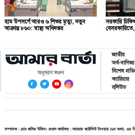
হাম উপসর্গে আরও ৬ শিশুর মৃত্যু, নতুন
সরকারি চিকি
আক্রান্ত ৮৬০: স্বাস্থ্য অধিদপ্তর
বেসরকারিতে, ধর
জাতীয়
অর্থ-বাণিজ্য
বিশেষ প্রত
অনুসরণ করুন
ক্যারিয়ার
হলিউড
সম্পাদক : মোঃ জসিম উদ্দিন। প্রধান কার্যালয় : সায়হাম স্কাইভিউ টাওয়ার (৯ম তলা)
dailyamarbarta@gmail.com
,
adamarbarta@gmail.com
,
amarbartait@gmail