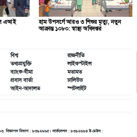
ালে এআই
হাম উপসর্গে আরও ৩ শিশুর মৃত্যু, নতুন
আক্রান্ত ১০৮০: স্বাস্থ্য অধিদপ্তর
বিশ্ব
রাজনীতি
তথ্যপ্রযুক্তি
লাইফস্টাইল
ব্যাংক-বীমা
মতামত
প্রবাস বার্তা
ঢালিউড
আইন-আদালত
স্পটলাইট
৬৬৩, বিজ্ঞাপন বিভাগ : ৮৩৯২৬৬৫। সার্কুলেশন : ৮৩৯২৬৬৪ ই-মেইল :