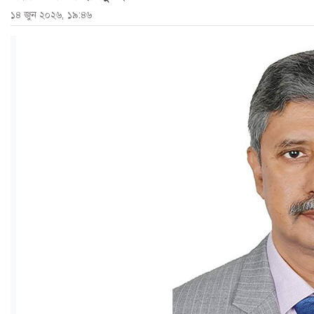
১৪ জুন ২০২৬, ১৯:৪৬
ও
জীবন
মতামত
শিক্ষা
রাজধানী
আইন-
আদালত
ক্যাম্পাস
আজকের
পত্রিকা