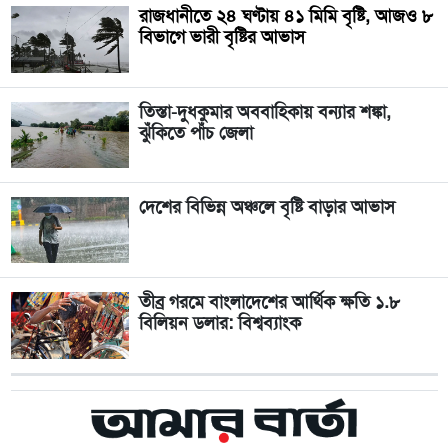
রাজধানীতে ২৪ ঘণ্টায় ৪১ মিমি বৃষ্টি, আজও ৮
বিভাগে ভারী বৃষ্টির আভাস
তিস্তা-দুধকুমার অববাহিকায় বন্যার শঙ্কা,
ঝুঁকিতে পাঁচ জেলা
দেশের বিভিন্ন অঞ্চলে বৃষ্টি বাড়ার আভাস
তীব্র গরমে বাংলাদেশের আর্থিক ক্ষতি ১.৮
বিলিয়ন ডলার: বিশ্বব্যাংক