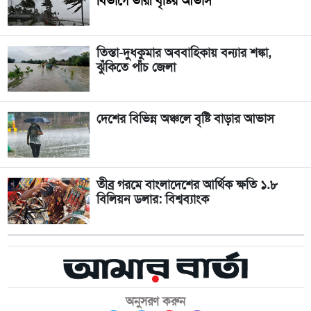
বিভাগে ভারী বৃষ্টির আভাস
তিস্তা-দুধকুমার অববাহিকায় বন্যার শঙ্কা,
ঝুঁকিতে পাঁচ জেলা
দেশের বিভিন্ন অঞ্চলে বৃষ্টি বাড়ার আভাস
তীব্র গরমে বাংলাদেশের আর্থিক ক্ষতি ১.৮
বিলিয়ন ডলার: বিশ্বব্যাংক
অনুসরণ করুন