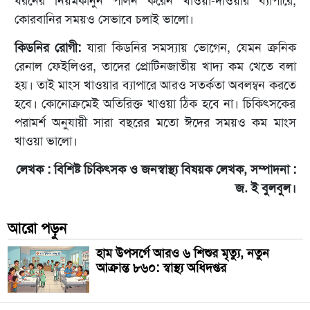
ধরনের নিয়মকানুন পালন করেন খাওয়া-দাওয়ার ব্যাপারে,
কোরবানির সময়ও সেভাবে চলাই ভালো।
কিডনির রোগী:
যারা কিডনির সমস্যায় ভোগেন, যেমন ক্রনিক
রেনাল ফেইলিওর, তাদের প্রোটিনজাতীয় খাদ্য কম খেতে বলা
হয়। তাই মাংস খাওয়ার ব্যাপারে আরও সতর্কতা অবলম্বন করতে
হবে। কোনোক্রমেই অতিরিক্ত খাওয়া ঠিক হবে না। চিকিৎসকের
পরামর্শ অনুযায়ী সারা বছরের মতো ঈদের সময়ও কম মাংস
খাওয়া ভালো।
লেখক : বিশিষ্ট চিকিৎসক ও জনস্বাস্থ্য বিষয়ক লেখক, সম্পাদনা :
জ. ই বুলবুল।
আরো পড়ুন
হাম উপসর্গে আরও ৬ শিশুর মৃত্যু, নতুন
আক্রান্ত ৮৬০: স্বাস্থ্য অধিদপ্তর