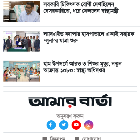
সরকারি চিকিৎসক রোগী দেখছিলেন
বেসরকারিতে, ধরে ফেললেন স্বাস্থ্যমন্ত্রী
ল্যাবএইড ক্যান্সার হাসপাতালে এআই সহায়ক
‘লুনা’র যাত্রা শুরু
হাম উপসর্গে আরও ৩ শিশুর মৃত্যু, নতুন
আক্রান্ত ১০৮০: স্বাস্থ্য অধিদপ্তর
অনুসরণ করুন
বিজ্ঞাপন
যোগাযোগ