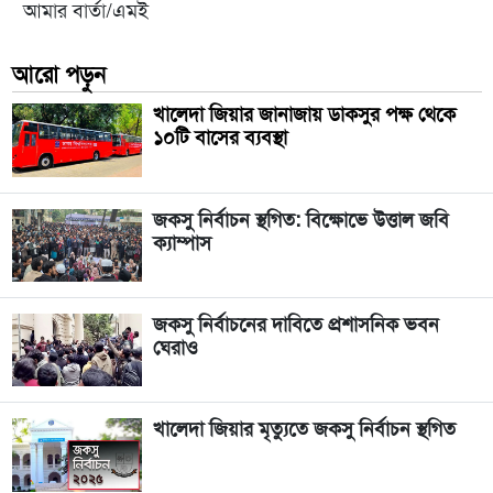
আমার বার্তা/এমই
আরো পড়ুন
খালেদা জিয়ার জানাজায় ডাকসুর পক্ষ থেকে
১০টি বাসের ব্যবস্থা
জকসু নির্বাচন স্থগিত: বিক্ষোভে উত্তাল জবি
ক্যাম্পাস
জকসু নির্বাচনের দাবিতে প্রশাসনিক ভবন
ঘেরাও
খালেদা জিয়ার মৃত্যুতে জকসু নির্বাচন স্থগিত