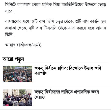
মিনিটে ক্যাম্পাস থেকে মানিক মিয়া অ্যাভিনিউয়ের উদ্দেশে ছেড়ে
যাবে।
বাসগুলোর মধ্যে ৫টি বাস ভিসি চত্বর থেকে, ৩টি বাস কার্জন হল
এলাকা থেকে, ২টি বাস টিএসসি থেকে যাত্রা করবে বলে জানান
তিনি।
আমার বার্তা/এল/এমই
আরো পড়ুন
জকসু নির্বাচন স্থগিত: বিক্ষোভে উত্তাল জবি
ক্যাম্পাস
জকসু নির্বাচনের দাবিতে প্রশাসনিক ভবন
ঘেরাও