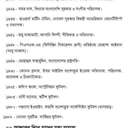
১৯২৯ - সমর দাস, বিখ্যাত বাংলাদেশি সুরকার ও সংগীত পরিচালক।
১৯৩৪ - হাওয়ার্ড মার্টিন টেমিন, নোবেল পুরস্কার বিজয়ী আমেরিকান জেনেটিসিস্ট
ও অধ্যাপক।
১৯৪১ - কয়ু সাকামটো, জাপানি শিল্পী, গীতিকার ও অভিনেতা।
১৯৪৮ - পিএলএফ-এর (ফিলিস্তিন লিবারেশন ফ্রন্ট) প্রতিষ্ঠাতা মোহাম্দ জাইদান
(আবু আব্বাস)।
১৯৪৯ - মোহাম্মদ সাহাবুদ্দিন, বাংলাদেশের রাষ্ট্রপতি।
১৯৬০ - কেনেথ ব্রানাঘ, উত্তর আইরিশ বংশোদ্ভূত ইংরেজ অভিনেতা, পরিচালক,
প্রযোজক ও চিত্রনাট্যকার।
১৯৭৫ - জসিপ স্ককো, অস্ট্রেলিয়ান ফুটবল।
১৯৮৫ - চার্লি অ্যাডাম, স্কটিশ ফুটবল।
১৯৮৭ - গঞ্জালো ইগুয়াইন, ফরাসি বংশোদ্ভূত আর্জেন্টাইন ফুটবল খেলোয়াড়।
১৯৮৮ - নেভেন সুবটিক, সার্বিয়ার ফুটবল।
>> আজকের দিনে যাদের মৃত্যু হয়েছে: