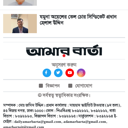
যমুনা অয়েলের তেল চোর সিন্ডিকেট প্রধান
হেলাল উদ্দিন
অনুসরণ করুন
বিজ্ঞাপন
যোগাযোগ
© সর্বস্বত্ব স্বত্বাধিকার সংরক্ষিত।
সম্পাদক : মোঃ জসিম উদ্দিন। প্রধান কার্যালয় : সায়হাম স্কাইভিউ টাওয়ার (৯ম তলা),
৪৫ বিজয় নগর, ঢাকা-১০০০। ফোন : পিএবিএক্স ৮৩৯২৬৬১, ৮৩৯২৬৬২, বার্তা
বিভাগ : ৮৩৯২৬৬৩, বিজ্ঞাপন বিভাগ : ৮৩৯২৬৬৫। সার্কুলেশন : ৮৩৯২৬৬৪ ই-
মেইল :
dailyamarbarta@gmail.com
,
adamarbarta@gmail.com
,
amarbartait@gmail.com