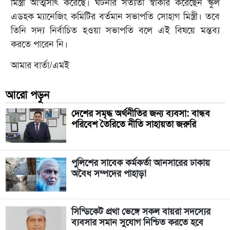
মিস্ত্রী আত্মসাৎ করেছে। ঘটনার সত্যতা স্বীকার করেছেন স্কুল
এডহক ম্যানেজিং কমিটির বর্তমান সভাপতি সোহাগ মিস্ত্রী। তবে
তিনি সদ্য নির্বাচিত হওয়া সভাপতি বলে এই বিষয়ে মন্তব্য
করতে পারেন নি।
আমার বার্তা/এমই
আরো পড়ুন
দেশের সমৃদ্ধ অর্থনীতির জন্য ব্যবসা: বান্ধব
পরিবেশ তৈরিতে নীতি সাহায়তা জরুরি
পুলিশের সাবেক কর্মকর্তা আনসারের ঢাকায়
অবৈধ সম্পদের পাহাড়!
সিন্ডিকেট প্রথা ভেঙ্গে সকল বায়রা সদস্যের
ব্যবসার সমান সুযোগ নিশ্চিত করতে হবে