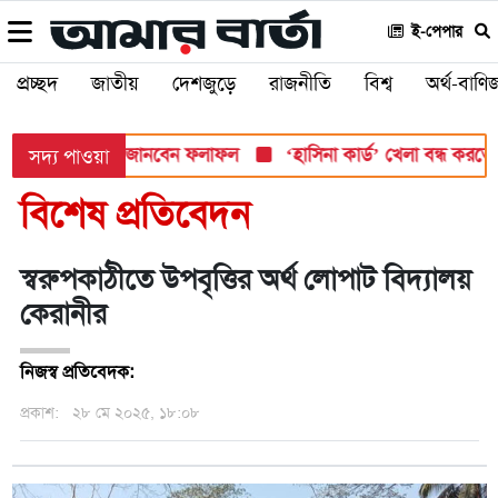
ই-পেপার
প্রচ্ছদ
জাতীয়
দেশজুড়ে
রাজনীতি
বিশ্ব
অর্থ-বাণিজ
োমবার, যেভাবে জানবেন ফলাফল
‘হাসিনা কার্ড’ খেলা বন্ধ করতে ভারতের 
সদ্য পাওয়া
বিশেষ প্রতিবেদন
স্বরুপকাঠীতে উপবৃত্তির অর্থ লোপাট বিদ্যালয়
কেরানীর
নিজস্ব প্রতিবেদক:
প্রকাশ:
২৮ মে ২০২৫, ১৮:০৮