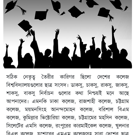
সঠিক নেতৃত্ব তৈরীর কারিগর ছিলো দেশের কলেজ
বিশ্ববিদ্যালয়গুলোর ছাত্র সংসদ। ডাকসু, চাকসু, রাকসু, জাকসু,
শাকসু, বাকসু নির্বাচন গুলোর কথা নিশ্চয়ই মনে আছে
আপনাদের। এমনকি ঢাকা কলেজ, রাজশাহী কলেজ, চট্টগ্রাম
কলেজ, ময়মনসিংহ আনন্দমোহন কলেজ, বরিশাল বিএম
কলেজ, কুমিল্লার ভিক্টোরিয়া কলেজ, চট্টগ্রামের মহসিন কলেজ,
সিলেটের এমসি কলেজ, রংপুরের কারমাইকেল কলেজ, খুলনার
বিএল কলেজ, যশোরের এমএম কলেজসহ সারা দেশের ছাত্র