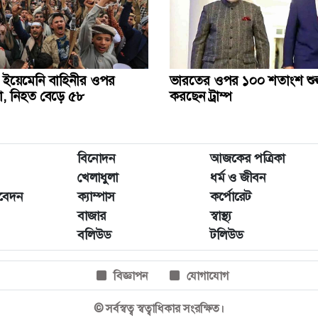
ত ইয়েমেনি বাহিনীর ওপর
ভারতের ওপর ১০০ শতাংশ শু
া, নিহত বেড়ে ৫৮
করছেন ট্রাম্প
বিনোদন
আজকের পত্রিকা
খেলাধুলা
ধর্ম ও জীবন
িবেদন
ক্যাম্পাস
কর্পোরেট
বাজার
স্বাস্থ্য
বলিউড
টলিউড
বিজ্ঞাপন
যোগাযোগ
© সর্বস্বত্ব স্বত্বাধিকার সংরক্ষিত।