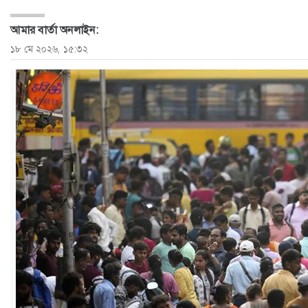
ও
আমার বার্তা অনলাইন:
জীবন
১৮ মে ২০২৬, ১৫:৩২
মতামত
শিক্ষা
রাজধানী
আইন-
আদালত
ক্যাম্পাস
আজকের
পত্রিকা