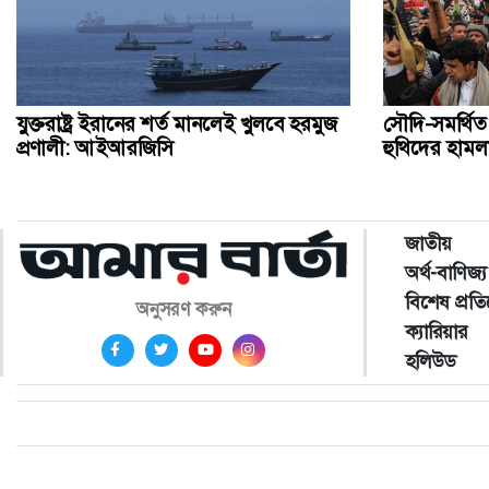
যুক্তরাষ্ট্র ইরানের শর্ত মানলেই খুলবে হরমুজ
সৌদি-সমর্থি
প্রণালী: আইআরজিসি
হুথিদের হামল
জাতীয়
অর্থ-বাণিজ্য
বিশেষ প্রত
অনুসরণ করুন
ক্যারিয়ার
হলিউড