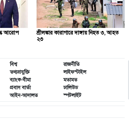
ল্ক আরোপ
শ্রীলঙ্কার কারাগারে দাঙ্গায় নিহত ৩, আহত
২৩
বিশ্ব
রাজনীতি
তথ্যপ্রযুক্তি
লাইফস্টাইল
ব্যাংক-বীমা
মতামত
প্রবাস বার্তা
ঢালিউড
আইন-আদালত
স্পটলাইট