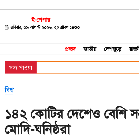
ই-পেপার
জাতীয়
রবিবার, ০৯ আগস্ট ২০২৬, ২৫ শ্রাবণ ১৪৩৩
দেশজুড়ে
প্রচ্ছদ
জাতীয়
দেশজুড়ে
রাজন
রাজনীতি
সদ্য পাওয়া
বিশ্ব
অর্থ-
বিশ্ব
বাণিজ্য
বিনোদন
১৪২ কোটির দেশেও বেশি সন্
খেলাধুলা
মোদি-ঘনিষ্ঠরা
ধর্ম