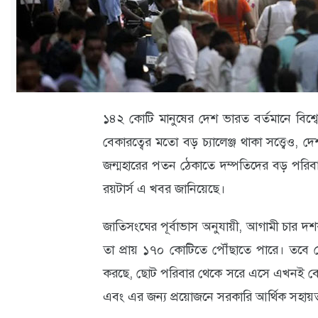
ক্যারিয়ার
তথ্যপ্রযুক্তি
লাইফস্টাইল
বিশেষ
১৪২ কোটি মানুষের দেশ ভারত বর্তমানে বিশ্বের
প্রতিবেদন
বেকারত্বের মতো বড় চ্যালেঞ্জ থাকা সত্ত্বেও, দে
স্বাস্থ্য
জন্মহারের পতন ঠেকাতে দম্পতিদের বড় পরিবার গঠ
রয়টার্স এ খবর জানিয়েছে।
প্রবাস
বার্তা
জাতিসংঘের পূর্বাভাস অনুযায়ী, আগামী চার দশ
স্পটলাইট
তা প্রায় ১৭০ কোটিতে পৌঁছাতে পারে। তবে দে
করছে, ছোট পরিবার থেকে সরে এসে এখনই বেশি
রকমারি
এবং এর জন্য প্রয়োজনে সরকারি আর্থিক সহায়
অপরাধ