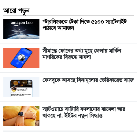
আরো পড়ুন
স্টারলিংককে টেক্কা দিতে ৫১০০ স্যাটেলাইট
পাঠাবে আমাজন
সীমান্তে ফোনের তথ্য মুছে ফেলায় মার্কিন
নাগরিকের বিরুদ্ধে মামলা
ফেসবুকে আসছে বিনামূল্যের ভেরিফায়েড ব্যাজ
স্মার্টওয়াচে ব্যাটারি বদলানোর ঝামেলা আর
থাকছে না, ইইউর নতুন সিদ্ধান্ত