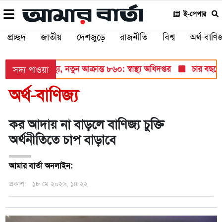
ই-পেপার
প্রচ্ছদ
জাতীয়
দেশজুড়ে
রাজনীতি
বিশ্ব
অর্থ-বাণিজ
৬ শিশুর মৃত্যু, নতুন আক্রান্ত ৮৬০: স্বাস্থ্য অধিদপ্তর
চার বছরে ফ
সদ্য পাওয়া
অর্থ-বাণিজ্য
কর আদায় না বাড়লে বাণিজ্য চুক্তি
অর্থনীতিতে চাপ বাড়াবে
আমার বার্তা অনলাইন:
প্রকাশ:
১৮ মে ২০২৬, ১৪:২২