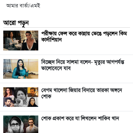
আমার বার্তা/এমই
আরো পড়ুন
পরীক্ষায় ফেল করে কান্নায় ভেঙে পড়লেন কিম
কার্দাশিয়ান
বিচ্ছেদ নিয়ে সালমা বলেন- ‍‌‌‌মৃত্যুর আগপর্যন্ত
ভালোবেসে যাব
বেগম খালেদা জিয়ার বিদায়ে তারকা অঙ্গনে
শোক
শোক প্রকাশ করে যা লিখলেন শাকিব খান