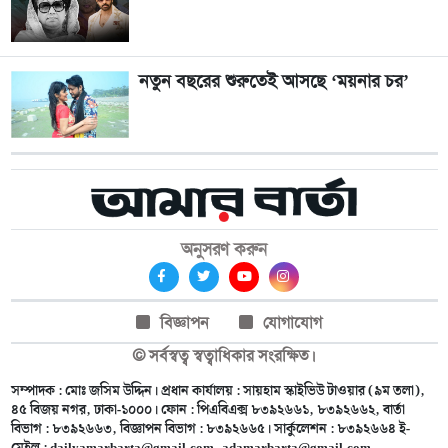
নতুন বছরের শুরুতেই আসছে ‘ময়নার চর’
অনুসরণ করুন
বিজ্ঞাপন
যোগাযোগ
© সর্বস্বত্ব স্বত্বাধিকার সংরক্ষিত।
সম্পাদক : মোঃ জসিম উদ্দিন। প্রধান কার্যালয় : সায়হাম স্কাইভিউ টাওয়ার (৯ম তলা),
৪৫ বিজয় নগর, ঢাকা-১০০০। ফোন : পিএবিএক্স ৮৩৯২৬৬১, ৮৩৯২৬৬২, বার্তা
বিভাগ : ৮৩৯২৬৬৩, বিজ্ঞাপন বিভাগ : ৮৩৯২৬৬৫। সার্কুলেশন : ৮৩৯২৬৬৪ ই-
মেইল :
dailyamarbarta@gmail.com
,
adamarbarta@gmail.com
,