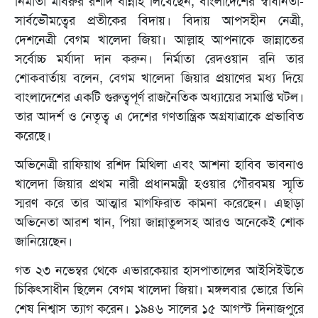
নির্মাতা মাবরুর রশীদ বান্নাহ লিখেছেন, বাংলাদেশের স্বাধীনতা-
সার্বভৌমত্বের প্রতীকের বিদায়। বিদায় আপসহীন নেত্রী,
দেশনেত্রী বেগম খালেদা জিয়া। আল্লাহ আপনাকে জান্নাতের
সর্বোচ্চ মর্যাদা দান করুন। নির্মাতা রেদওয়ান রনি তার
শোকবার্তায় বলেন, বেগম খালেদা জিয়ার প্রয়াণের মধ্য দিয়ে
বাংলাদেশের একটি গুরুত্বপূর্ণ রাজনৈতিক অধ্যায়ের সমাপ্তি ঘটল।
তার আদর্শ ও নেতৃত্ব এ দেশের গণতান্ত্রিক অগ্রযাত্রাকে প্রভাবিত
করেছে।
অভিনেত্রী রাফিয়াথ রশিদ মিথিলা এবং আশনা হাবিব ভাবনাও
খালেদা জিয়ার প্রথম নারী প্রধানমন্ত্রী হওয়ার গৌরবময় স্মৃতি
স্মরণ করে তার আত্মার মাগফিরাত কামনা করেছেন। এছাড়া
অভিনেতা আরশ খান, পিয়া জান্নাতুলসহ আরও অনেকেই শোক
জানিয়েছেন।
গত ২৩ নভেম্বর থেকে এভারকেয়ার হাসপাতালের আইসিইউতে
চিকিৎসাধীন ছিলেন বেগম খালেদা জিয়া। মঙ্গলবার ভোরে তিনি
শেষ নিশ্বাস ত্যাগ করেন। ১৯৪৬ সালের ১৫ আগস্ট দিনাজপুরে