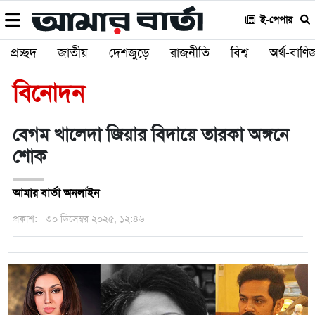
ই-পেপার
প্রচ্ছদ
জাতীয়
দেশজুড়ে
রাজনীতি
বিশ্ব
অর্থ-বাণিজ
বিনোদন
বেগম খালেদা জিয়ার বিদায়ে তারকা অঙ্গনে
শোক
আমার বার্তা অনলাইন
প্রকাশ:
৩০ ডিসেম্বর ২০২৫, ১২:৪৬