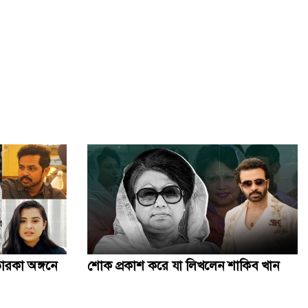
কৃত্রিম বুদ্ধিমত্তাকে কাজে লাগিয়ে ছবি-ভিডিও বানাবেন যেভাবে
জানাজায় অংশ নিতে আসা বিদেশি অতিথিদের সঙ্গে উপদেষ্টাদের
সাক্ষাৎ
সিলেট স্টেডিয়ামে খালেদা জিয়ার জন্য দোয়া অনুষ্ঠিত
বেগম খালেদা জিয়ার জানাজায় ৫০ প্লাটুন আনসার ও টিডিপি
মোতায়েন
খালেদা জিয়ার জানাজায় পদদলিত হয়ে একজনের মৃত্যু
ারকা অঙ্গনে
শোক প্রকাশ করে যা লিখলেন শাকিব খান