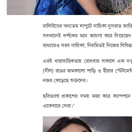
ক্যারিয়ার
তথ্যপ্রযুক্তি
ঢালিউডের অন্যতম দাপুটে নায়িকা নুসরাত ফার
লাইফস্টাইল
সবখানেই দর্শকের মনে জায়গা করে নিয়েছেন। 
বিশেষ
মাধ্যমেও সরব নায়িকা; নিয়মিতই নিজের বিভিন্ন 
প্রতিবেদন
এরই ধারাবাহিকতায় রোববার সকালে এক নতুন 
স্বাস্থ্য
(নীল) রঙের জমকালো শাড়ি ও হীরার স্টেটমেন্ট জ
প্রবাস
নজর কেড়েছে ভক্তদের।
বার্তা
ছবিগুলো প্রকাশের সময় মজা করে ক্যাপশনে
স্পটলাইট
একেবারে সেরা।’
রকমারি
অপরাধ