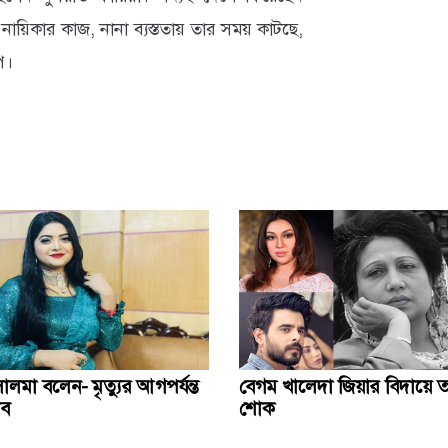
়িকার কাজ, নানা ব্যস্ততায় তার সময় কাটছে,
ে।
লমা বলেন- ‍‌‌‌মৃত্যুর আগপর্যন্ত
বেগম খালেদা জিয়ার বিদায়ে ত
াব
শোক