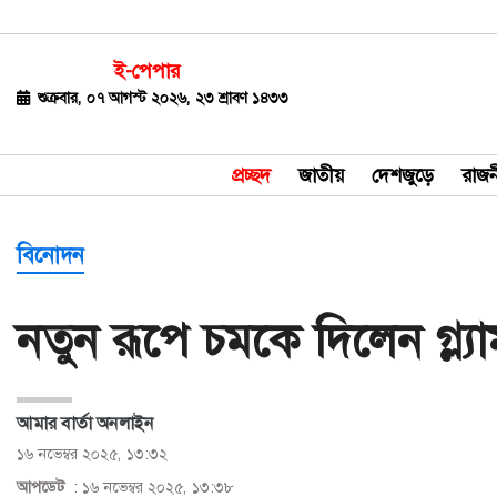
ই-পেপার
জাতীয়
শুক্রবার, ০৭ আগস্ট ২০২৬, ২৩ শ্রাবণ ১৪৩৩
দেশজুড়ে
প্রচ্ছদ
জাতীয়
দেশজুড়ে
রাজন
রাজনীতি
বিশ্ব
বিনোদন
অর্থ-
নতুন রূপে চমকে দিলেন গ্ল্য
বাণিজ্য
বিনোদন
আমার বার্তা অনলাইন
খেলাধুলা
১৬ নভেম্বর ২০২৫, ১৩:৩২
ধর্ম
আপডেট
: ১৬ নভেম্বর ২০২৫, ১৩:৩৮