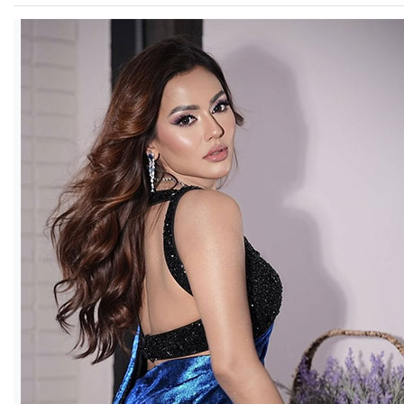
ও
জীবন
মতামত
শিক্ষা
রাজধানী
আইন-
আদালত
ক্যাম্পাস
আজকের
পত্রিকা