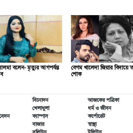
লমা বলেন- ‍‌‌‌মৃত্যুর আগপর্যন্ত
বেগম খালেদা জিয়ার বিদায়ে ত
াব
শোক
বিনোদন
আজকের পত্রিকা
খেলাধুলা
ধর্ম ও জীবন
িবেদন
ক্যাম্পাস
কর্পোরেট
বাজার
স্বাস্থ্য
বলিউড
টলিউড