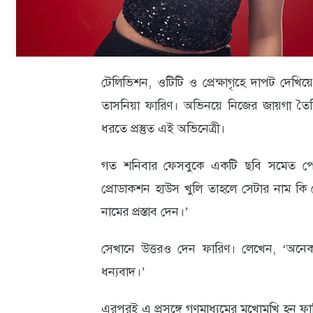
ক্যারিয়ার
তথ্যপ্রযুক্তি
লাইফস্টাইল
টেলিভিশন, ওটিটি ও প্রেক্ষাগৃহে দাপট দেখিয়
বিশেষ
তাসনিয়া ফারিণ। অভিনয়ে নিজের জায়গা তৈর
প্রতিবেদন
ধরতে প্রস্তুত এই অভিনেত্রী।
স্বাস্থ্য
গত শনিবার ফেসবুকে একটি ছবি সমেত পোস
প্রবাস
প্রোডাকশন হাউস খুলি তাহলে সেটার নাম কি দ
নামের প্রস্তাব দেন।’
বার্তা
স্পটলাইট
সেখানে উত্তরও দেন ফারিণ। লেখেন, ‘অনে
ধন‍্যবাদ।’
রকমারি
এরপরই এ প্রসঙ্গে গণমাধ্যমের মুখোমুখি হন ফ
অপরাধ