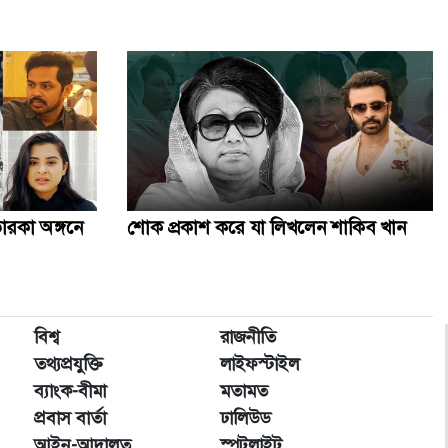
কথা রাখলেন খালেদা জিয়া, দেশের মাটিতে স্বামীর পাশে চিরনিদ্রায়
কৃত্রিম বুদ্ধিমত্তাকে কাজে লাগিয়ে ছবি-ভিডিও বানাবেন যেভাবে
জানাজায় অংশ নিতে আসা বিদেশি অতিথিদের সঙ্গে উপদেষ্টাদের
সাক্ষাৎ
সিলেট স্টেডিয়ামে খালেদা জিয়ার জন্য দোয়া অনুষ্ঠিত
ারকা অঙ্গনে
শোক প্রকাশ করে যা লিখলেন শাকিব খান
বেগম খালেদা জিয়ার জানাজায় ৫০ প্লাটুন আনসার ও টিডিপি
মোতায়েন
বিশ্ব
রাজনীতি
খালেদা জিয়ার জানাজায় পদদলিত হয়ে একজনের মৃত্যু
তথ্যপ্রযুক্তি
লাইফস্টাইল
ব্যাংক-বীমা
মতামত
প্রবাস বার্তা
ঢালিউড
আইন-আদালত
স্পটলাইট