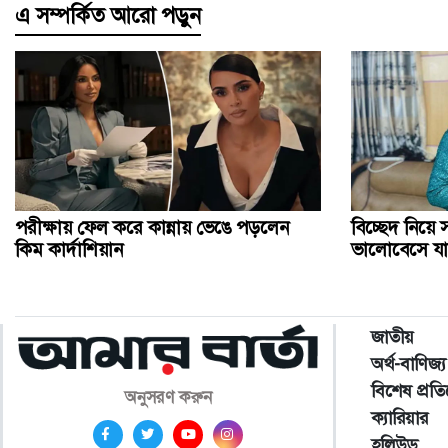
এ সম্পর্কিত আরো পড়ুন
পরীক্ষায় ফেল করে কান্নায় ভেঙে পড়লেন
বিচ্ছেদ নিয়ে সা
কিম কার্দাশিয়ান
ভালোবেসে য
জাতীয়
অর্থ-বাণিজ্য
বিশেষ প্রত
অনুসরণ করুন
ক্যারিয়ার
হলিউড