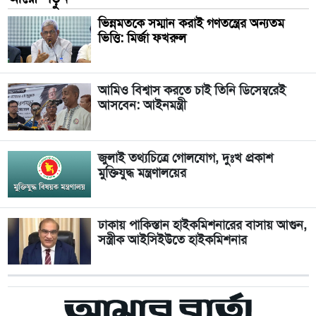
ভিন্নমতকে সম্মান করাই গণতন্ত্রের অন্যতম
ভিত্তি: মির্জা ফখরুল
আমিও বিশ্বাস করতে চাই তিনি ডিসেম্বরেই
আসবেন: আইনমন্ত্রী
জুলাই তথ্যচিত্রে গোলযোগ, দুঃখ প্রকাশ
মুক্তিযুদ্ধ মন্ত্রণালয়ের
ঢাকায় পাকিস্তান হাইকমিশনারের বাসায় আগুন,
সস্ত্রীক আইসিইউতে হাইকমিশনার