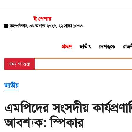
ই-পেপার
জাতীয়
বৃহস্পতিবার, ০৬ আগস্ট ২০২৬, ২২ শ্রাবণ ১৪৩৩
দেশজুড়ে
প্রচ্ছদ
জাতীয়
দেশজুড়ে
রাজন
রাজনীতি
সদ্য পাওয়া
বিশ্ব
অর্থ-
জাতীয়
বাণিজ্য
বিনোদন
এমপিদের সংসদীয় কার্যপ্রণাল
খেলাধুলা
আবশ্যক: স্পিকার
ধর্ম