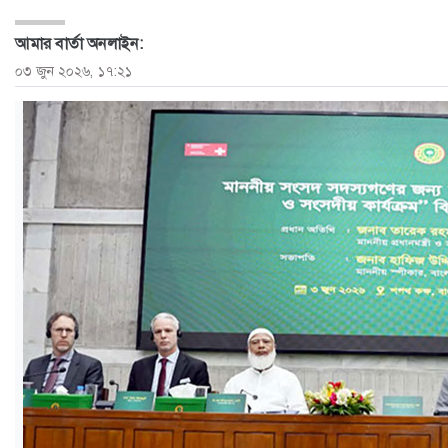
ও
আমার বার্তা অনলাইন:
জীবন
০৩ জুন ২০২৬, ১৭:২১
মতামত
শিক্ষা
রাজধানী
আইন-
আদালত
ক্যাম্পাস
আজকের
পত্রিকা