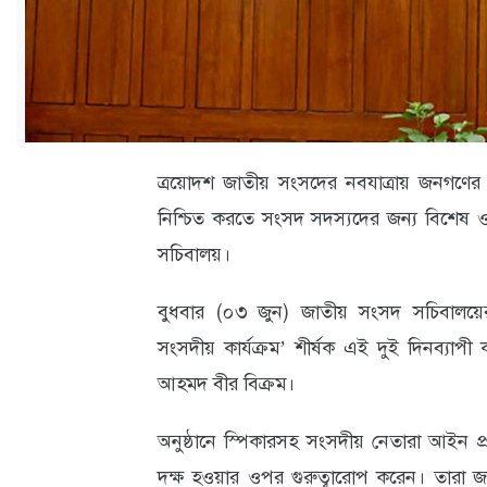
ক্যারিয়ার
তথ্যপ্রযুক্তি
লাইফস্টাইল
বিশেষ
ত্রয়োদশ জাতীয় সংসদের নবযাত্রায় জনগণের আ
প্রতিবেদন
নিশ্চিত করতে সংসদ সদস্যদের জন্য বিশেষ ওর
স্বাস্থ্য
সচিবালয়।
প্রবাস
বুধবার (০৩ জুন) জাতীয় সংসদ সচিবালয়ের শ
বার্তা
সংসদীয় কার্যক্রম’ শীর্ষক এই দুই দিনব্যাপী 
স্পটলাইট
আহমদ বীর বিক্রম।
রকমারি
অনুষ্ঠানে স্পিকারসহ সংসদীয় নেতারা আইন প্
দক্ষ হওয়ার ওপর গুরুত্বারোপ করেন। তারা জ
অপরাধ