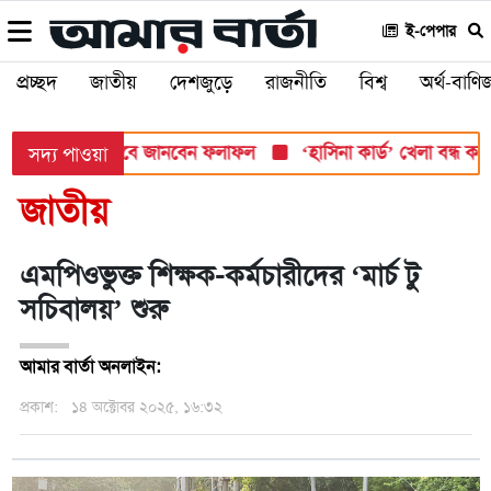
ই-পেপার
প্রচ্ছদ
জাতীয়
দেশজুড়ে
রাজনীতি
বিশ্ব
অর্থ-বাণিজ
 সোমবার, যেভাবে জানবেন ফলাফল
‘হাসিনা কার্ড’ খেলা বন্ধ করতে ভার
সদ্য পাওয়া
জাতীয়
এমপিওভুক্ত শিক্ষক-কর্মচারীদের ‘মার্চ টু
সচিবালয়’ শুরু
আমার বার্তা অনলাইন:
প্রকাশ:
১৪ অক্টোবর ২০২৫, ১৬:৩২