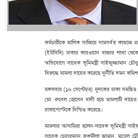
ক্যারিয়ার
তথ্যপ্রযুক্তি
লাইফস্টাইল
কর্মচারীকে মালিক সাজিয়ে নামসর্বস্ব কাগুজে প্
বিশেষ
(ইউসিবি) ঢাকার কারওয়ান বাজার শাখা থেক
প্রতিবেদন
অভিযোগে সাবেক ভূমিমন্ত্রী সাইফুজ্জামান চৌধ
স্বাস্থ্য
বিরুদ্ধে মামলা দায়ের করেছে দুর্নীতি দমন কমি
প্রবাস
মঙ্গলবার (১৬ সেপ্টেম্বর) দুদকের ঢাকা সমন্ব
বার্তা
মো. রুবেল হোসেন বাদী হয়ে মামলাটি দায়ের ক
স্পটলাইট
ঢাকাপোস্টকে নিশ্চিত করেছে।
রকমারি
মামলার আসামিরা হলেন-সাবেক ভূমিমন্ত্রী সাইফুজ
সাবেক চেয়ারম্যান রুকমীলা জামান, মডেল ট্
অপরাধ