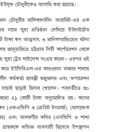
ো. ইউসুফ চৌধুরীকেও আসামি করা হয়েছে।
্জামান চৌধুরীর মালিকানাধীন আরামিট-এর এক
 নামে ভুয়া প্রতিষ্ঠান দেখিয়ে ইউনাইটেড
টি টাকা ঋণ আত্মসাৎ ও মানিলন্ডারিংয়ের ঘটনা
জানুয়ারিতে চট্টগ্রাম সিটি কর্পোরেশন থেকে
ে ভুয়া ট্রেড লাইসেন্স সংগ্রহ করেন। এরপর ওই
থাপন করে ইউসিবিএল-এর কারওয়ান বাজার শাখায়
 কর্মকর্তা শ্রাবন্তী মজুমদার এবং অপারেশন
 যাচাই ছাড়াই হিসাব খোলেন। পরবর্তীতে ৩০
ধ্যে ২১ কোটি টাকা অনুমোদিত হয়। ঋণের
রাকিব (এফএভিপি ও ক্রেডিট ইনচার্জ), মোসাদ্দেক
জার) এবং আলমগীর কবির (এসভিপি ও শাখা
রে গ্রাহককে অভিজ্ঞ ব্যবসায়ী হিসেবে উপস্থাপন