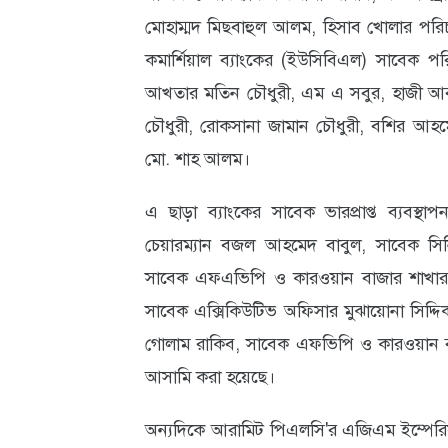
মোহাম্মদ মিছবাহুল আলম, হিসাব খোলার পরিচয
আবহাওয়া
কমার্শিয়াল ব্যাংকের (ইউসিবিএল) সাবেক প
ও
আখতার মতিন চৌধুরী, এম এ সবুর, হাজী আবু 
পরিবেশ
চৌধুরী, রোকসানা জামান চৌধুরী, বশির আহম
ছবি
মো. শাহ আলম।
ভিডিও
এ ছাড়া ব্যাংকের সাবেক ভারপ্রাপ্ত ব্যব
চেয়ারম্যান বজল আহমেদ বাবুল, সাবেক সিনিয
সাবেক এফএভিপি ও কারওয়ান বাজার শাখার ম
সাবেক এক্সিকিউটিভ অফিসার মুঝায়োনা সিদ্দি
গোলাম রাকিব, সাবেক এফভিপি ও কারওয়ান ব
আসামি করা হয়েছে।
অন্যদিকে আরামিট পিএলসি'র এজিএম ইম্পেরিয