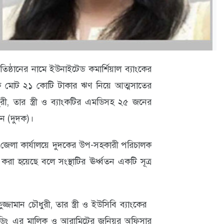
রতিষ্ঠানের নামে ইউনাইটেড কমার্শিয়াল ব্যাংকের
ে মোট ২১ কোটি টাকার ঋণ নিয়ে আত্মসাতের
ুরী, তার স্ত্রী ও ব্যাংকটির এমডিসহ ২৫ জনের
শন (দুদক)।
িত জেলা কার্যালয়ে দুদকের উপ-সহকারী পরিচালক
রা হয়েছে বলে সংস্থাটির ঊর্ধ্বতন একটি সূত্র
্জামান চৌধুরী, তার স্ত্রী ও ইউসিবি ব্যাংকের
রেডিং এর মালিক ও আরামিটের জুনিয়র অফিসার