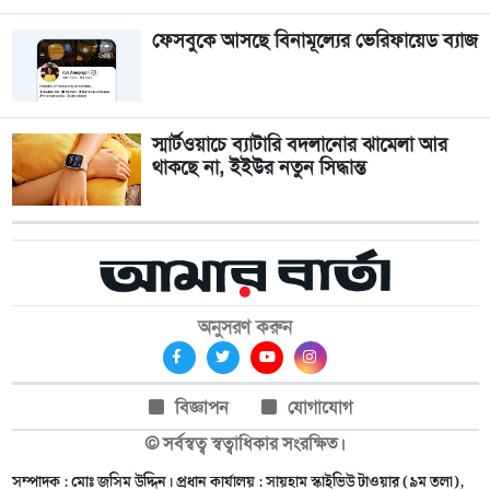
ফেসবুকে আসছে বিনামূল্যের ভেরিফায়েড ব্যাজ
স্মার্টওয়াচে ব্যাটারি বদলানোর ঝামেলা আর
থাকছে না, ইইউর নতুন সিদ্ধান্ত
অনুসরণ করুন
বিজ্ঞাপন
যোগাযোগ
© সর্বস্বত্ব স্বত্বাধিকার সংরক্ষিত।
সম্পাদক : মোঃ জসিম উদ্দিন। প্রধান কার্যালয় : সায়হাম স্কাইভিউ টাওয়ার (৯ম তলা),