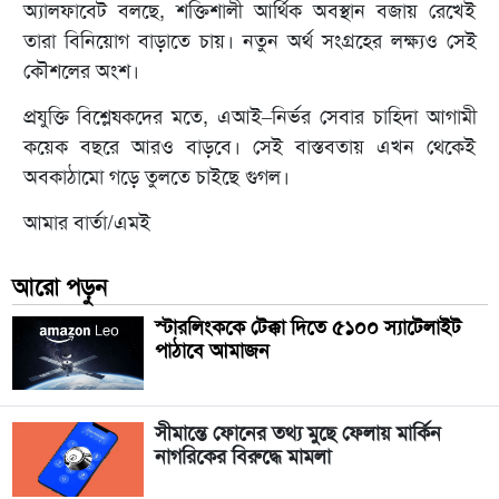
অ্যালফাবেট বলছে, শক্তিশালী আর্থিক অবস্থান বজায় রেখেই
তারা বিনিয়োগ বাড়াতে চায়। নতুন অর্থ সংগ্রহের লক্ষ্যও সেই
কৌশলের অংশ।
প্রযুক্তি বিশ্লেষকদের মতে, এআই–নির্ভর সেবার চাহিদা আগামী
কয়েক বছরে আরও বাড়বে। সেই বাস্তবতায় এখন থেকেই
অবকাঠামো গড়ে তুলতে চাইছে গুগল।
আমার বার্তা/এমই
আরো পড়ুন
স্টারলিংককে টেক্কা দিতে ৫১০০ স্যাটেলাইট
পাঠাবে আমাজন
সীমান্তে ফোনের তথ্য মুছে ফেলায় মার্কিন
নাগরিকের বিরুদ্ধে মামলা