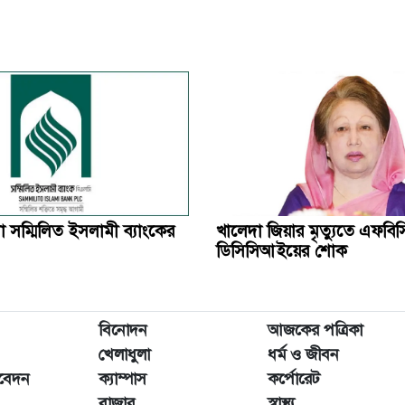
 সম্মিলিত ইসলামী ব্যাংকের
খালেদা জিয়ার মৃত্যুতে এফব
ডিসিসিআইয়ের শোক
বিনোদন
আজকের পত্রিকা
খেলাধুলা
ধর্ম ও জীবন
িবেদন
ক্যাম্পাস
কর্পোরেট
বাজার
স্বাস্থ্য