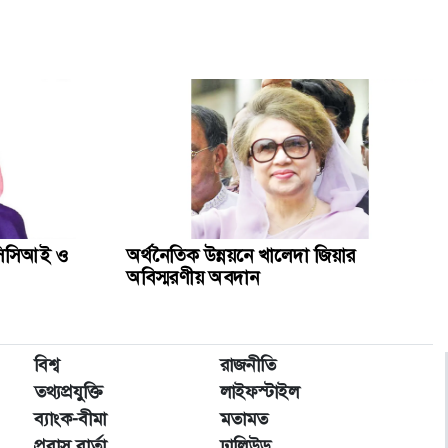
িসিসিআই ও
অর্থনৈতিক উন্নয়নে খালেদা জিয়ার
অবিস্মরণীয় অবদান
বিশ্ব
রাজনীতি
তথ্যপ্রযুক্তি
লাইফস্টাইল
ব্যাংক-বীমা
মতামত
প্রবাস বার্তা
ঢালিউড