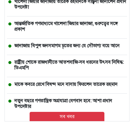
খালেদা জিয়ার জানাজায় তারেক রহমানকে সান্ত্বনা জানালেন প্রধান
উপদেষ্টা
আন্তর্জাতিক গণমাধ্যমে খালেদা জিয়ার জানাজা, গুরুত্বের সঙ্গে
প্রকাশ
জানাজায় বিপুল জনসমাগম মৃতের জন্য যে সৌভাগ্য বয়ে আনে
রাষ্ট্রীয় শোকে রাজধানীতে আতশবাজি-সব ধরনের উৎসব নিষিদ্ধ:
ডিএমপি
মাকে কবরে রেখে বিষণ্ন মনে বাসায় ফিরলেন তারেক রহমান
নতুন বছরে গণতান্ত্রিক অগ্রযাত্রা বেগবান হবে: আশা প্রধান
উপদেষ্টার
সব খবর
ভারতে চলন্ত ভ্যানে তরুণীকে সংঘবদ্ধ ধর্ষণ, ২ ঘণ্টা পর রাস্তায়
নিক্ষেপ