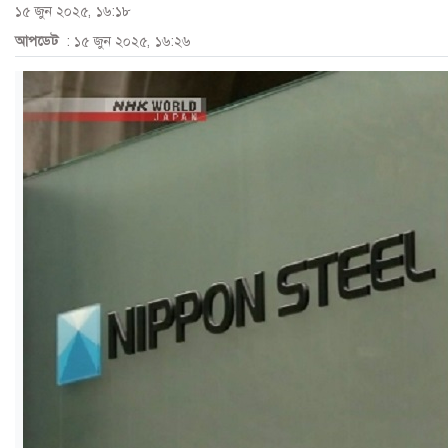
১৫ জুন ২০২৫, ১৬:১৮
ও
আপডেট
: ১৫ জুন ২০২৫, ১৬:২৬
জীবন
মতামত
শিক্ষা
রাজধানী
আইন-
আদালত
ক্যাম্পাস
আজকের
পত্রিকা