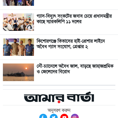
গ্যাস-বিদ্যুৎ সংকটের জবাব চেয়ে প্রধানমন্ত্রীর
কাছে স্মারকলিপি ১১ দলের
কিশোরগঞ্জে তিতাসের হাই-প্রেশার লাইনে
অবৈধ গ্যাস সংযোগ, গ্রেপ্তার ২
নৌ-চ্যানেলে অবৈধ জাল, বাড়ছে জাহাজশ্রমিক
ও জেলেদের বিরোধ
অনুসরণ করুন