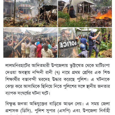
লালমনিরহাটের আদিতমারী উপজেলায় ভুট্টাখেত থেকে মাটিচাপা
দেওয়া অবস্থায় নন্দিনী রানী (৭) নামে প্রথম শ্রেণির এক শিশু
শিক্ষার্থীর বস্তাবন্দী মরদেহ উদ্ধার করেছে পুলিশ। এ ঘটনাকে
কেন্দ্র করে আসামিকে ছিনিয়ে নিতে পুলিশের সঙ্গে স্থানীয় জনতার
ব্যাপক সংঘর্ষের ঘটনা ঘটে।
বিক্ষুব্ধ জনতা অভিযুক্তের বাড়িতে আগুন দেয়। এ সময় জেলা
প্রশাসক (ডিসি), পুলিশ সুপার (এসপি) এবং উপজেলা নির্বাহী