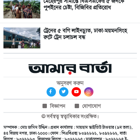
মেহেরপুর সীমান্তে বিএসএফের ৫ জনকে
পুশইনের চেষ্টা, বিজিবির প্রতিরোধ
ট্রেনের ৫ বগি লাইনচ্যুত, ঢাকা-ময়মনসিংহ
রুটে ট্রেন চলাচল বন্ধ
অনুসরণ করুন
বিজ্ঞাপন
যোগাযোগ
© সর্বস্বত্ব স্বত্বাধিকার সংরক্ষিত।
সম্পাদক : মোঃ জসিম উদ্দিন। প্রধান কার্যালয় : সায়হাম স্কাইভিউ টাওয়ার (৯ম তলা),
৪৫ বিজয় নগর, ঢাকা-১০০০। ফোন : পিএবিএক্স ৮৩৯২৬৬১, ৮৩৯২৬৬২, বার্তা
বিভাগ : ৮৩৯২৬৬৩, বিজ্ঞাপন বিভাগ : ৮৩৯২৬৬৫। সার্কুলেশন : ৮৩৯২৬৬৪ ই-