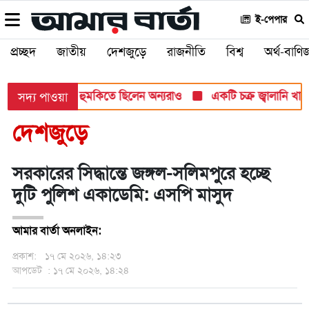
ই-পেপার
প্রচ্ছদ
জাতীয়
দেশজুড়ে
রাজনীতি
বিশ্ব
অর্থ-বাণিজ
 হামলার টার্গেট, হুমকিতে ছিলেন অন্যরাও
একটি চক্র জ্বালানি খাতকে 
সদ্য পাওয়া
দেশজুড়ে
সরকারের সিদ্ধান্তে জঙ্গল-সলিমপুরে হচ্ছে
দুটি পুলিশ একাডেমি: এসপি মাসুদ
আমার বার্তা অনলাইন:
প্রকাশ:
১৭ মে ২০২৬, ১৪:২৩
আপডেট
: ১৭ মে ২০২৬, ১৪:২৪