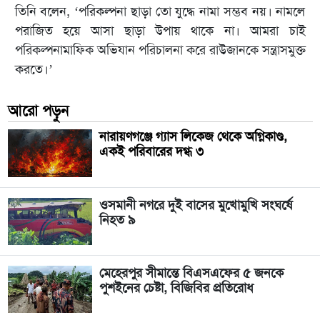
তিনি বলেন, ‘পরিকল্পনা ছাড়া তো যুদ্ধে নামা সম্ভব নয়। নামলে
পরাজিত হয়ে আসা ছাড়া উপায় থাকে না। আমরা চাই
পরিকল্পনামাফিক অভিযান পরিচালনা করে রাউজানকে সন্ত্রাসমুক্ত
করতে।’
আরো পড়ুন
নারায়ণগঞ্জে গ্যাস লিকেজ থেকে অগ্নিকাণ্ড,
একই পরিবারের দগ্ধ ৩
ওসমানী নগরে দুই বাসের মুখোমুখি সংঘর্ষে
নিহত ৯
মেহেরপুর সীমান্তে বিএসএফের ৫ জনকে
পুশইনের চেষ্টা, বিজিবির প্রতিরোধ